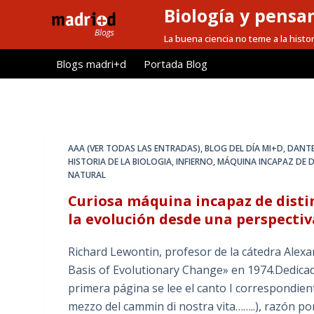
Biología y pensa
S
a
La buena ciencia no teme a la histor
l
Blogs madri+d
Portada Blog
t
a
r
a
l
AAA (VER TODAS LAS ENTRADAS)
,
BLOG DEL DÍA MI+D
,
DANT
c
HISTORIA DE LA BIOLOGIA
,
INFIERNO
,
MÁQUINA INCAPAZ DE D
NATURAL
o
n
Curiosa máquina incapaz de disti
t
la evolución desde una perspectiv
e
Richard Lewontin, profesor de la cátedra Alexa
n
Basis of Evolutionary Change» en 1974.Dedica
i
primera página se lee el canto I correspondien
d
mezzo del cammin di nostra vita……..), razón po
o