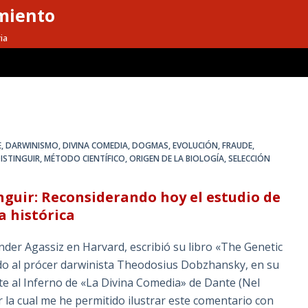
miento
ia
E
,
DARWINISMO
,
DIVINA COMEDIA
,
DOGMAS
,
EVOLUCIÓN
,
FRAUDE
,
ISTINGUIR
,
MÉTODO CIENTÍFICO
,
ORIGEN DE LA BIOLOGÍA
,
SELECCIÓN
nguir: Reconsiderando hoy el estudio de
a histórica
nder Agassiz en Harvard, escribió su libro «The Genetic
do al prócer darwinista Theodosius Dobzhansky, en su
te al Inferno de «La Divina Comedia» de Dante (Nel
r la cual me he permitido ilustrar este comentario con