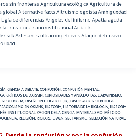
ros sin fronteras Agricultura ecológica Agricultura de
ea global Alternative facts Altruismo egoista Ambigüedad
ogía de diferencias Ángeles del infierno Apatía aguda
 la constitución inconstitucional Artículo
pider silk Artesanos ultracompetitivos Ataque defensivo
toridad…
GÍA
,
CIENCIA A DEBATE
,
CONFUSIÓN
,
CONFUSIÓN MENTAL
,
ICA
,
CRÍTICOS DE DARWIN
,
CURIOSIDADES Y ANÉCDOTAS
,
DARWINISMO
,
DE NEOLENGUA
,
DISEÑO INTELIGENTE (ID)
,
DIVULGACIÓN CIENTÍFICA
,
CREACIONISMO EN OSMNS
,
HISTORIA
,
HISTORIA DE LA BIOLOGIA
,
HISTORIA
INÉS
,
INSTITUCIONALIZACIÓN DE LA CIENCIA
,
MATERIALISMO
,
MÉTODO
DOCIENCIA
,
RELIGIÓN
,
RICHARD OWEN
,
SECTARISMO
,
SELECCIÓN NATURAL
,
2. Desde la confusión y por la confusión,