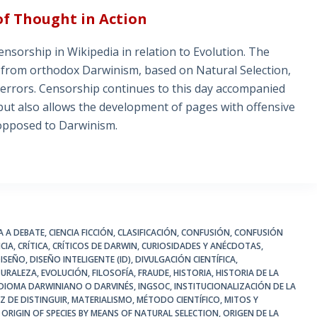
of Thought in Action
sorship in Wikipedia in relation to Evolution. The
t from orthodox Darwinism, based on Natural Selection,
 errors. Censorship continues to this day accompanied
 but also allows the development of pages with offensive
 opposed to Darwinism.
IA A DEBATE
,
CIENCIA FICCIÓN
,
CLASIFICACIÓN
,
CONFUSIÓN
,
CONFUSIÓN
CIA
,
CRÍTICA
,
CRÍTICOS DE DARWIN
,
CURIOSIDADES Y ANÉCDOTAS
,
ISEÑO
,
DISEÑO INTELIGENTE (ID)
,
DIVULGACIÓN CIENTÍFICA
,
TURALEZA
,
EVOLUCIÓN
,
FILOSOFÍA
,
FRAUDE
,
HISTORIA
,
HISTORIA DE LA
IDIOMA DARWINIANO O DARVINÉS
,
INGSOC
,
INSTITUCIONALIZACIÓN DE LA
Z DE DISTINGUIR
,
MATERIALISMO
,
MÉTODO CIENTÍFICO
,
MITOS Y
 ORIGIN OF SPECIES BY MEANS OF NATURAL SELECTION
,
ORIGEN DE LA