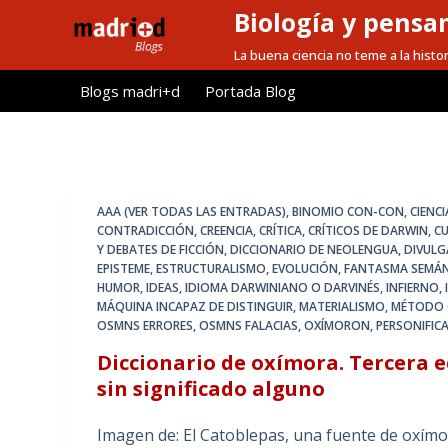
Biología y pensa
S
a
La buena ciencia no teme a la histor
l
Blogs madri+d
Portada Blog
t
a
r
a
l
AAA (VER TODAS LAS ENTRADAS)
,
BINOMIO CON-CON
,
CIENC
c
CONTRADICCIÓN
,
CREENCIA
,
CRÍTICA
,
CRÍTICOS DE DARWIN
,
C
Y DEBATES DE FICCIÓN
,
DICCIONARIO DE NEOLENGUA
,
DIVULG
o
EPISTEME
,
ESTRUCTURALISMO
,
EVOLUCIÓN
,
FANTASMA SEMÁ
n
HUMOR
,
IDEAS
,
IDIOMA DARWINIANO O DARVINÉS
,
INFIERNO
,
t
MÁQUINA INCAPAZ DE DISTINGUIR
,
MATERIALISMO
,
MÉTODO C
OSMNS ERRORES
,
OSMNS FALACIAS
,
OXÍMORON
,
PERSONIFIC
e
Diccionario de oxímora. Tercera e
n
sin significado alguno
i
d
Imagen de: El Catoblepas, una fuente de oxím
o