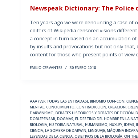
Newspeak Dictionary: The Police 
Ten years ago we were denouncing a case of cen
editors of Wikipedia censored visions differen
a concept in turn based on an accumulation of
by insults and provocations but not only that,
content for those who present points of view
EMILIO CERVANTES
30 ENERO 2018
AAA (VER TODAS LAS ENTRADAS)
,
BINOMIO CON-CON
,
CIENC
MENTAL
,
CONOCIMIENTO
,
CONTRADICCIÓN
,
CREACIÓN
,
CREEN
DARWINISMO
,
DEBATES HISTÓRICOS Y DEBATES DE FICCIÓN
,
D
DOBLEPENSAR
,
DOGMAS
,
EL DESTINO DEL HOMBRE EN LA NA
BIOLOGIA
,
HISTORIA NATURAL
,
HUMANISMO
,
HUXLEY
,
IDEAS
,
CIENCIA
,
LA SOMBRA DE DARWIN
,
LENGUAJE
,
MÁQUINA INCAPA
LEYENDAS DE LA CIENCIA
,
OBJETIVOS DE LA BIOLOGÍA
,
ON THE