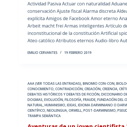
Actividad Pasiva Actuar con naturalidad Aduane
conservación Ajuste fiscal Alarma discreta Ald
explícita Amigos de Facebook Amor eterno Anal
Arbeit macht frei Armas inteligentes Artículo de
inconstitucional de la constitución Artificial s
Ateo católico Atributos eternos Audio-libro Au
EMILIO CERVANTES
19 FEBRERO 2019
AAA (VER TODAS LAS ENTRADAS)
,
BINOMIO CON-CON
,
BIOLO
CONOCIMIENTO
,
CONTRADICCIÓN
,
CREACIÓN
,
CREENCIA
,
CRÍT
DEBATES HISTÓRICOS Y DEBATES DE FICCIÓN
,
DICCIONARIO 
DOGMAS
,
EVOLUCIÓN
,
FILOSOFÍA
,
FRAUDE
,
FUNDACIÓN DEL 
NATURAL
,
HUMANISMO
,
IDEAS
,
IDIOMA DARWINIANO O DARV
CIENTÍFICO
,
NEOLENGUA
,
ORWELL
,
POST-DARWINISMO
,
PSEU
TRAMPA SEMÁNTICA
Aventuras de un joven cientifista 