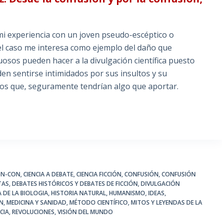
experiencia con un joven pseudo-escéptico o
e el caso me interesa como ejemplo del daño que
osos pueden hacer a la divulgación científica puesto
en sentirse intimidados por sus insultos y su
 los que, seguramente tendrían algo que aportar.
ON-CON
,
CIENCIA A DEBATE
,
CIENCIA FICCIÓN
,
CONFUSIÓN
,
CONFUSIÓN
TAS
,
DEBATES HISTÓRICOS Y DEBATES DE FICCIÓN
,
DIVULGACIÓN
A DE LA BIOLOGIA
,
HISTORIA NATURAL
,
HUMANISMO
,
IDEAS
,
IN
,
MEDICINA Y SANIDAD
,
MÉTODO CIENTÍFICO
,
MITOS Y LEYENDAS DE LA
CIA
,
REVOLUCIONES
,
VISIÓN DEL MUNDO