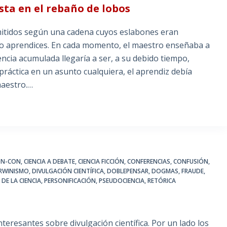
sta en el rebaño de lobos
dos según una cadena cuyos eslabones eran
 o aprendices. En cada momento, el maestro enseñaba a
encia acumulada llegaría a ser, a su debido tiempo,
a práctica en un asunto cualquiera, el aprendiz debía
maestro.…
ON-CON
,
CIENCIA A DEBATE
,
CIENCIA FICCIÓN
,
CONFERENCIAS
,
CONFUSIÓN
,
RWINISMO
,
DIVULGACIÓN CIENTÍFICA
,
DOBLEPENSAR
,
DOGMAS
,
FRAUDE
,
DE LA CIENCIA
,
PERSONIFICACIÓN
,
PSEUDOCIENCIA
,
RETÓRICA
interesantes sobre divulgación científica. Por un lado los