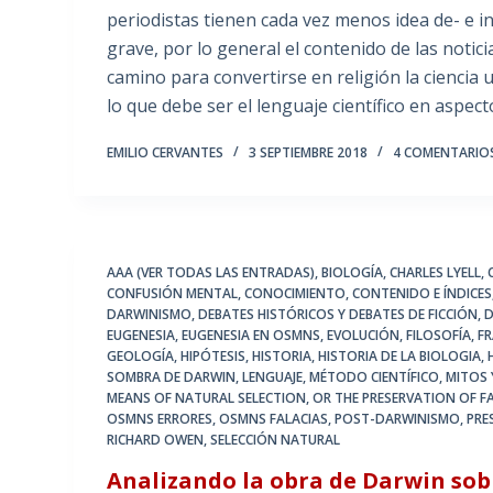
periodistas tienen cada vez menos idea de- e in
grave, por lo general el contenido de las notici
camino para convertirse en religión la ciencia u
lo que debe ser el lenguaje científico en aspec
EMILIO CERVANTES
3 SEPTIEMBRE 2018
4 COMENTARIO
AAA (VER TODAS LAS ENTRADAS)
,
BIOLOGÍA
,
CHARLES LYELL
,
CONFUSIÓN MENTAL
,
CONOCIMIENTO
,
CONTENIDO E ÍNDICES
DARWINISMO
,
DEBATES HISTÓRICOS Y DEBATES DE FICCIÓN
,
D
EUGENESIA
,
EUGENESIA EN OSMNS
,
EVOLUCIÓN
,
FILOSOFÍA
,
F
GEOLOGÍA
,
HIPÓTESIS
,
HISTORIA
,
HISTORIA DE LA BIOLOGIA
,
SOMBRA DE DARWIN
,
LENGUAJE
,
MÉTODO CIENTÍFICO
,
MITOS 
MEANS OF NATURAL SELECTION
,
OR THE PRESERVATION OF FA
OSMNS ERRORES
,
OSMNS FALACIAS
,
POST-DARWINISMO
,
PRE
RICHARD OWEN
,
SELECCIÓN NATURAL
Analizando la obra de Darwin sobr