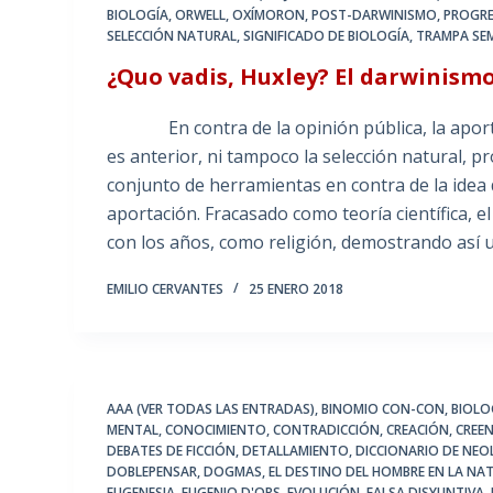
BIOLOGÍA
,
ORWELL
,
OXÍMORON
,
POST-DARWINISMO
,
PROGR
SELECCIÓN NATURAL
,
SIGNIFICADO DE BIOLOGÍA
,
TRAMPA SE
¿Quo vadis, Huxley? El darwinism
En contra de la opinión pública, la aportaci
es anterior, ni tampoco la selección natural, p
conjunto de herramientas en contra de la idea d
aportación. Fracasado como teoría científica, 
con los años, como religión, demostrando así
EMILIO CERVANTES
25 ENERO 2018
AAA (VER TODAS LAS ENTRADAS)
,
BINOMIO CON-CON
,
BIOLO
MENTAL
,
CONOCIMIENTO
,
CONTRADICCIÓN
,
CREACIÓN
,
CREEN
DEBATES DE FICCIÓN
,
DETALLAMIENTO
,
DICCIONARIO DE NE
DOBLEPENSAR
,
DOGMAS
,
EL DESTINO DEL HOMBRE EN LA NA
EUGENESIA
,
EUGENIO D'ORS
,
EVOLUCIÓN
,
FALSA DISYUNTIVA
,