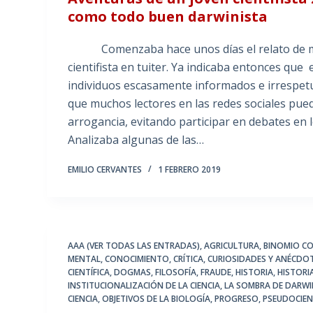
como todo buen darwinista
Comenzaba hace unos días el relato de mi 
cientifista en tuiter. Ya indicaba entonces qu
individuos escasamente informados e irrespetu
que muchos lectores en las redes sociales pued
arrogancia, evitando participar en debates en
Analizaba algunas de las…
EMILIO CERVANTES
1 FEBRERO 2019
AAA (VER TODAS LAS ENTRADAS)
,
AGRICULTURA
,
BINOMIO C
MENTAL
,
CONOCIMIENTO
,
CRÍTICA
,
CURIOSIDADES Y ANÉCDO
CIENTÍFICA
,
DOGMAS
,
FILOSOFÍA
,
FRAUDE
,
HISTORIA
,
HISTORI
INSTITUCIONALIZACIÓN DE LA CIENCIA
,
LA SOMBRA DE DARW
CIENCIA
,
OBJETIVOS DE LA BIOLOGÍA
,
PROGRESO
,
PSEUDOCIEN