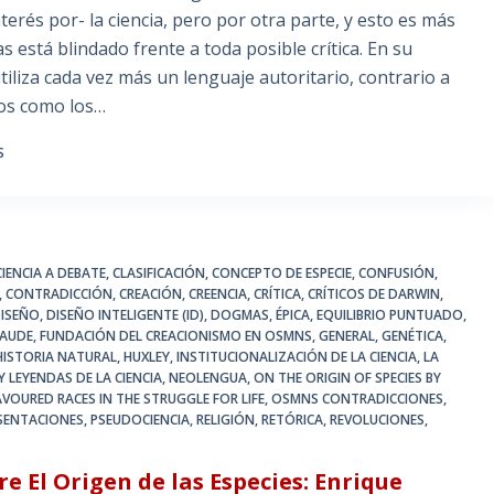
terés por- la ciencia, pero por otra parte, y esto es más
as está blindado frente a toda posible crítica. En su
tiliza cada vez más un lenguaje autoritario, contrario a
tos como los…
S
CIENCIA A DEBATE
,
CLASIFICACIÓN
,
CONCEPTO DE ESPECIE
,
CONFUSIÓN
,
,
CONTRADICCIÓN
,
CREACIÓN
,
CREENCIA
,
CRÍTICA
,
CRÍTICOS DE DARWIN
,
ISEÑO
,
DISEÑO INTELIGENTE (ID)
,
DOGMAS
,
ÉPICA
,
EQUILIBRIO PUNTUADO
,
RAUDE
,
FUNDACIÓN DEL CREACIONISMO EN OSMNS
,
GENERAL
,
GENÉTICA
,
HISTORIA NATURAL
,
HUXLEY
,
INSTITUCIONALIZACIÓN DE LA CIENCIA
,
LA
Y LEYENDAS DE LA CIENCIA
,
NEOLENGUA
,
ON THE ORIGIN OF SPECIES BY
VOURED RACES IN THE STRUGGLE FOR LIFE
,
OSMNS CONTRADICCIONES
,
SENTACIONES
,
PSEUDOCIENCIA
,
RELIGIÓN
,
RETÓRICA
,
REVOLUCIONES
,
e El Origen de las Especies: Enrique