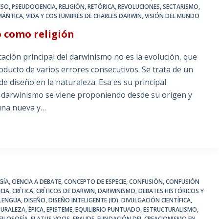
ESO
,
PSEUDOCIENCIA
,
RELIGIÓN
,
RETÓRICA
,
REVOLUCIONES
,
SECTARISMO
,
MÁNTICA
,
VIDA Y COSTUMBRES DE CHARLES DARWIN
,
VISIÓN DEL MUNDO
o como religión
ón principal del darwinismo no es la evolución, que
roducto de varios errores consecutivos. Se trata de un
e diseño en la naturaleza. Esa es su principal
el darwinismo se viene proponiendo desde su origen y
 una nueva y…
GÍA
,
CIENCIA A DEBATE
,
CONCEPTO DE ESPECIE
,
CONFUSIÓN
,
CONFUSIÓN
CIA
,
CRÍTICA
,
CRÍTICOS DE DARWIN
,
DARWINISMO
,
DEBATES HISTÓRICOS Y
OLENGUA
,
DISEÑO
,
DISEÑO INTELIGENTE (ID)
,
DIVULGACIÓN CIENTÍFICA
,
TURALEZA
,
ÉPICA
,
EPISTEME
,
EQUILIBRIO PUNTUADO
,
ESTRUCTURALISMO
,
FILOSOFÍA
,
FLATUS VOCIS
,
FRAUDE
,
FUNDACIÓN DEL CREACIONISMO EN