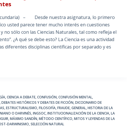
ntes
 Secundaria) – Desde nuestra asignatura, lo primero
fico usted parece tener mucho interés en cuestiones
y no sólo con las Ciencias Naturales, tal como refleja el
ento”. ¿A qué se debe esto? La Ciencia es una actividad
s diferentes disciplinas científicas por separado y es
GÍA
,
CIENCIA A DEBATE
,
CONFUSIÓN
,
CONFUSIÓN MENTAL
,
,
DEBATES HISTÓRICOS Y DEBATES DE FICCIÓN
,
DICCIONARIO DE
AS
,
ESTRUCTURALISMO
,
FILOSOFÍA
,
FRAUDE
,
GENERAL
,
HISTORIA DE LA
NIANO O DARVINÉS
,
INGSOC
,
INSTITUCIONALIZACIÓN DE LA CIENCIA
,
LA
NGUIR
,
MÁXIMO SANDÍN
,
MÉTODO CIENTÍFICO
,
MITOS Y LEYENDAS DE LA
OST-DARWINISMO
,
SELECCIÓN NATURAL