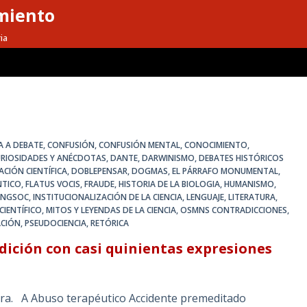
miento
ia
IA A DEBATE
,
CONFUSIÓN
,
CONFUSIÓN MENTAL
,
CONOCIMIENTO
,
URIOSIDADES Y ANÉCDOTAS
,
DANTE
,
DARWINISMO
,
DEBATES HISTÓRICOS
ACIÓN CIENTÍFICA
,
DOBLEPENSAR
,
DOGMAS
,
EL PÁRRAFO MONUMENTAL
,
NTICO
,
FLATUS VOCIS
,
FRAUDE
,
HISTORIA DE LA BIOLOGIA
,
HUMANISMO
,
INGSOC
,
INSTITUCIONALIZACIÓN DE LA CIENCIA
,
LENGUAJE
,
LITERATURA
,
IENTÍFICO
,
MITOS Y LEYENDAS DE LA CIENCIA
,
OSMNS CONTRADICCIONES
,
ACIÓN
,
PSEUDOCIENCIA
,
RETÓRICA
dición con casi quinientas expresiones
ora. A Abuso terapéutico Accidente premeditado