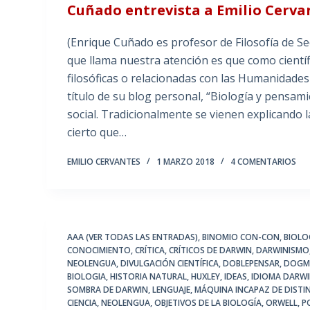
Cuñado entrevista a Emilio Cerva
(Enrique Cuñado es profesor de Filosofía de
que llama nuestra atención es que como cientí
filosóficas o relacionadas con las Humanidades 
título de su blog personal, “Biología y pensami
social. Tradicionalmente se vienen explicando la
cierto que…
EMILIO CERVANTES
1 MARZO 2018
4 COMENTARIOS
AAA (VER TODAS LAS ENTRADAS)
,
BINOMIO CON-CON
,
BIOLO
CONOCIMIENTO
,
CRÍTICA
,
CRÍTICOS DE DARWIN
,
DARWINISMO
NEOLENGUA
,
DIVULGACIÓN CIENTÍFICA
,
DOBLEPENSAR
,
DOGM
BIOLOGIA
,
HISTORIA NATURAL
,
HUXLEY
,
IDEAS
,
IDIOMA DARWI
SOMBRA DE DARWIN
,
LENGUAJE
,
MÁQUINA INCAPAZ DE DISTI
CIENCIA
,
NEOLENGUA
,
OBJETIVOS DE LA BIOLOGÍA
,
ORWELL
,
P