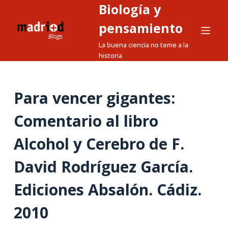
Biología y
S
a
pensamiento
l
La buena ciencia no teme a la
t
historia
a
r
a
Para vencer gigantes:
l
Comentario al libro
c
o
Alcohol y Cerebro de F.
n
t
David Rodríguez García.
e
n
Ediciones Absalón. Cádiz.
i
2010
d
o