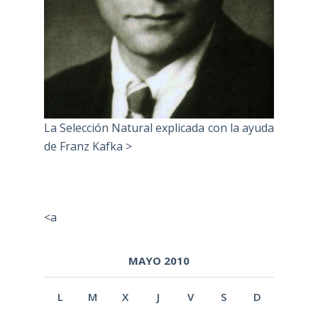
La Selección Natural explicada con la ayuda
de Franz Kafka >
<a
MAYO 2010
L
M
X
J
V
S
D