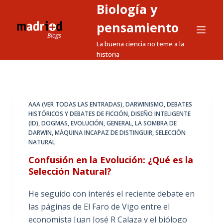
Biología y
S
a
pensamiento
l
La buena ciencia no teme a la
t
historia
a
r
a
l
AAA (VER TODAS LAS ENTRADAS)
,
DARWINISMO
,
DEBATES
HISTÓRICOS Y DEBATES DE FICCIÓN
,
DISEÑO INTELIGENTE
c
(ID)
,
DOGMAS
,
EVOLUCIÓN
,
GENERAL
,
LA SOMBRA DE
o
DARWIN
,
MÁQUINA INCAPAZ DE DISTINGUIR
,
SELECCIÓN
n
NATURAL
t
Confusión en la Evolución: ¿Qué es la
e
Selección Natural?
n
i
He seguido con interés el reciente debate en
d
las páginas de El Faro de Vigo entre el
o
economista Juan José R Calaza y el biólogo