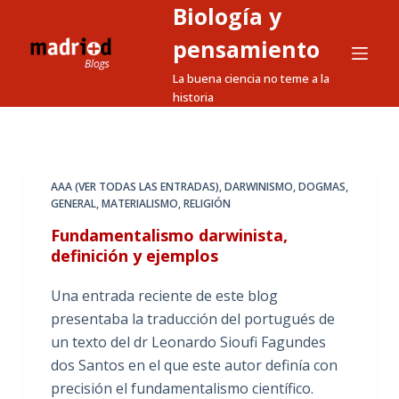
Biología y
S
a
pensamiento
l
La buena ciencia no teme a la
t
historia
a
r
a
l
AAA (VER TODAS LAS ENTRADAS)
,
DARWINISMO
,
DOGMAS
,
GENERAL
,
MATERIALISMO
,
RELIGIÓN
c
o
Fundamentalismo darwinista,
n
definición y ejemplos
t
Una entrada reciente de este blog
e
presentaba la traducción del portugués de
n
un texto del dr Leonardo Sioufi Fagundes
i
dos Santos en el que este autor definía con
d
precisión el fundamentalismo científico.
o