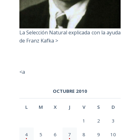
La Selección Natural explicada con la ayuda
de Franz Kafka >
<a
OCTUBRE 2010
L
M
X
J
V
S
D
1
2
3
4
5
6
7
8
9
10