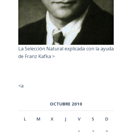
La Selección Natural explicada con la ayuda
de Franz Kafka >
<a
OCTUBRE 2010
L
M
X
J
V
S
D
1
2
3