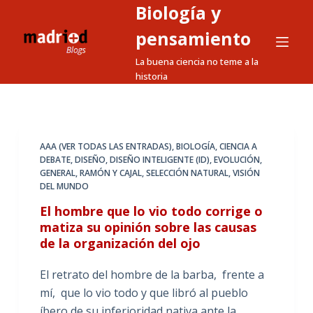
Biología y
S
a
pensamiento
l
La buena ciencia no teme a la
t
historia
a
r
a
l
AAA (VER TODAS LAS ENTRADAS)
,
BIOLOGÍA
,
CIENCIA A
DEBATE
,
DISEÑO
,
DISEÑO INTELIGENTE (ID)
,
EVOLUCIÓN
,
c
GENERAL
,
RAMÓN Y CAJAL
,
SELECCIÓN NATURAL
,
VISIÓN
o
DEL MUNDO
n
El hombre que lo vio todo corrige o
t
matiza su opinión sobre las causas
e
de la organización del ojo
n
i
El retrato del hombre de la barba, frente a
d
mí, que lo vio todo y que libró al pueblo
o
íbero de su inferioridad nativa ante la