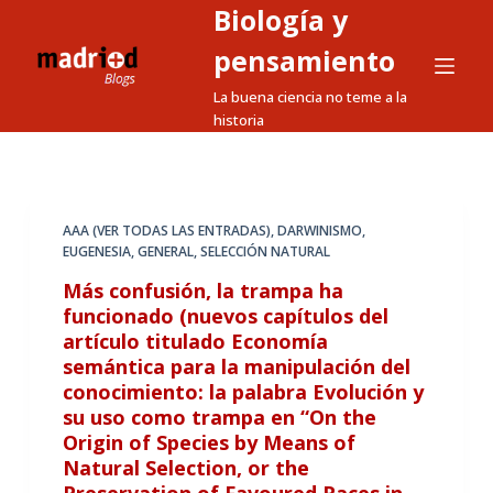
Biología y
S
a
pensamiento
l
La buena ciencia no teme a la
t
historia
a
r
a
l
AAA (VER TODAS LAS ENTRADAS)
,
DARWINISMO
,
EUGENESIA
,
GENERAL
,
SELECCIÓN NATURAL
c
o
Más confusión, la trampa ha
n
funcionado (nuevos capítulos del
artículo titulado Economía
t
semántica para la manipulación del
e
conocimiento: la palabra Evolución y
n
su uso como trampa en “On the
i
Origin of Species by Means of
d
Natural Selection, or the
o
Preservation of Favoured Races in