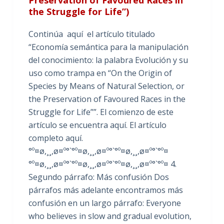
the Struggle for Life”)
Continúa aquí el artículo titulado
“Economía semántica para la manipulación
del conocimiento: la palabra Evolución y su
uso como trampa en “On the Origin of
Species by Means of Natural Selection, or
the Preservation of Favoured Races in the
Struggle for Life””. El comienzo de este
artículo se encuentra aquí. El artículo
completo aquí.
°º¤ø,¸¸,ø¤º°`°º¤ø,¸¸,ø¤º°`°º¤ø,¸¸,ø¤º°`°º¤
°º¤ø,¸¸,ø¤º°`°º¤ø,¸¸,ø¤º°`°º¤ø,¸¸,ø¤º°`°º¤ 4.
Segundo párrafo: Más confusión Dos
párrafos más adelante encontramos más
confusión en un largo párrafo: Everyone
who believes in slow and gradual evolution,