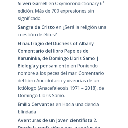
Silveri Garrell
en
Oxymorondictionary 6ª
edición. Más de 700 expresiones sin
significado.
Sangre de Cristo
en
¿Será la religión una
cuestión de élites?
El naufragio del Duchess of Albany
Comentario del libro Papeles de
Karuninka, de Domingo Lloris Samo |
Biología y pensamiento
en
Poniendo
nombre a los peces del mar. Comentario
del libro Anecdotario y vivencias de un
Ictiólogo (Anacefaleosis 1971 – 2018), de
Domingo Lloris Samo.
Emilio Cervantes
en
Hacia una ciencia
blindada
Aventuras de un joven cientifista 2.
Desde la confusión y por la confusión,