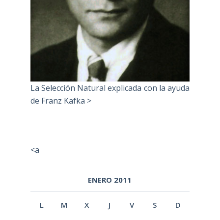
La Selección Natural explicada con la ayuda
de Franz Kafka >
<a
ENERO 2011
L
M
X
J
V
S
D