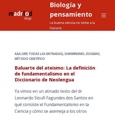
Biología y
S
a
pensamiento
l
La buena ciencia no teme a la
t
historia
a
r
a
l
AAA (VER TODAS LAS ENTRADAS)
,
DARWINISMO
,
DOGMAS
,
MÉTODO CIENTÍFICO
c
o
Baluarte del ateismo: La definición
n
de fundamentalismo en el
Diccionario de Neolengua
t
e
Ya vimos en un atinado texto del dr
n
Leonardo Sioufi Fagundes dos Santos en
i
qué consiste el Fundamentalismo en la
d
Ciencia y cómo se asemeja a los otros
o