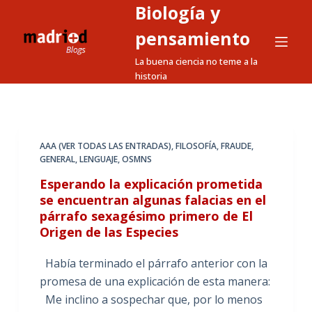
Biología y
S
a
pensamiento
l
La buena ciencia no teme a la
t
historia
a
r
a
l
AAA (VER TODAS LAS ENTRADAS)
,
FILOSOFÍA
,
FRAUDE
,
GENERAL
,
LENGUAJE
,
OSMNS
c
o
Esperando la explicación prometida
n
se encuentran algunas falacias en el
párrafo sexagésimo primero de El
t
Origen de las Especies
e
n
Había terminado el párrafo anterior con la
i
promesa de una explicación de esta manera:
d
Me inclino a sospechar que, por lo menos
o