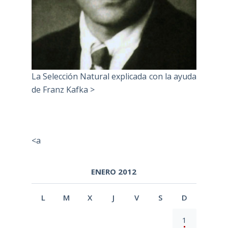
La Selección Natural explicada con la ayuda
de Franz Kafka >
<a
ENERO 2012
L
M
X
J
V
S
D
1