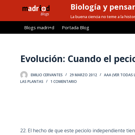
Biología y pensa
S
a
La buena ciencia no teme a la histor
l
Blogs madri+d
Portada Blog
t
a
r
a
Evolución: Cuando el peci
l
c
EMILIO CERVANTES
29 MARZO 2012
AAA (VER TODAS 
o
LAS PLANTAS
1 COMENTARIO
n
t
e
n
i
d
22. El hecho de que este peciolo independiente tie
o