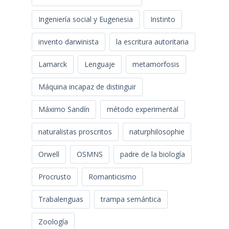
Ingeniería social y Eugenesia
Instinto
invento darwinista
la escritura autoritaria
Lamarck
Lenguaje
metamorfosis
Máquina incapaz de distinguir
Máximo Sandín
método experimental
naturalistas proscritos
naturphilosophie
Orwell
OSMNS
padre de la biología
Procrusto
Romanticismo
Trabalenguas
trampa semántica
Zoología