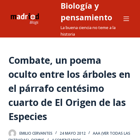
Biología y
S
a
pensamiento
l
La buena ciencia no teme a la
t
historia
a
r
a
Combate, un poema
l
oculto entre los árboles en
c
o
el párrafo centésimo
n
t
cuarto de El Origen de las
e
n
Especies
i
d
EMILIO CERVANTES
24 MAYO 2012
AAA (VER TODAS LAS
o