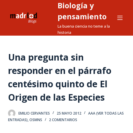
Biología y
S
a
pensamiento
l
La buena ciencia no teme a la
t
historia
a
r
a
Una pregunta sin
l
responder en el párrafo
c
o
centésimo quinto de El
n
t
Origen de las Especies
e
n
EMILIO CERVANTES
25 MAYO 2012
AAA (VER TODAS LAS
i
ENTRADAS)
,
OSMNS
2 COMENTARIOS
d
o