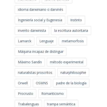
idioma darwiniano o darvinés
Ingeniería social y Eugenesia
Instinto
invento darwinista
la escritura autoritaria
Lamarck
Lenguaje
metamorfosis
Máquina incapaz de distinguir
Máximo Sandín
método experimental
naturalistas proscritos
naturphilosophie
Orwell
OSMNS
padre de la biología
Procrusto
Romanticismo
Trabalenguas
trampa semántica