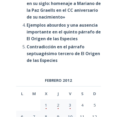
en su siglo: homenaje a Mariano de
la Paz Graells en el CC aniversario
de su nacimiento»
Ejemplos absurdos y una ausencia
importante en el quinto párrafo de
El Origen de las Especies
Contradicción en el párrafo
septuagésimo tercero de El Origen
de las Especies
FEBRERO 2012
L
M
X
J
V
S
D
1
2
3
4
5
6
7
8
9
10
11
12