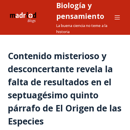
Biología y
S
a
pensamiento
l
La buena ciencia no teme a la
t
historia
a
r
a
Contenido misterioso y
l
desconcertante revela la
c
o
falta de resultados en el
n
t
septuagésimo quinto
e
n
párrafo de El Origen de las
i
Especies
d
o