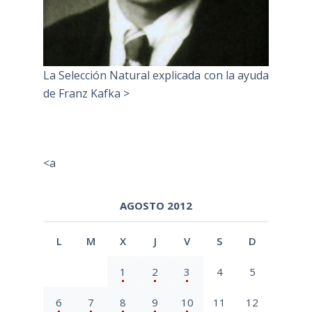
La Selección Natural explicada con la ayuda
de Franz Kafka >
<a
AGOSTO 2012
L
M
X
J
V
S
D
1
2
3
4
5
6
7
8
9
10
11
12