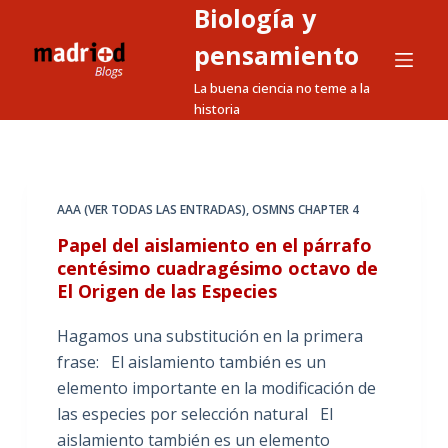
Biología y
S
a
pensamiento
l
La buena ciencia no teme a la
t
historia
a
r
a
l
AAA (VER TODAS LAS ENTRADAS)
,
OSMNS CHAPTER 4
c
Papel del aislamiento en el párrafo
o
centésimo cuadragésimo octavo de
n
El Origen de las Especies
t
e
Hagamos una substitución en la primera
n
frase: El aislamiento también es un
i
elemento importante en la modificación de
d
las especies por selección natural El
o
aislamiento también es un elemento