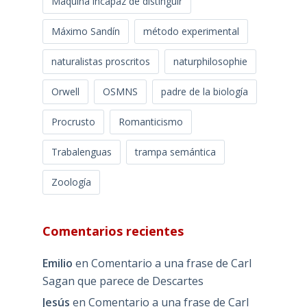
Máquina incapaz de distinguir
Máximo Sandín
método experimental
naturalistas proscritos
naturphilosophie
Orwell
OSMNS
padre de la biología
Procrusto
Romanticismo
Trabalenguas
trampa semántica
Zoología
Comentarios recientes
Emilio
en
Comentario a una frase de Carl
Sagan que parece de Descartes
Jesús
en
Comentario a una frase de Carl