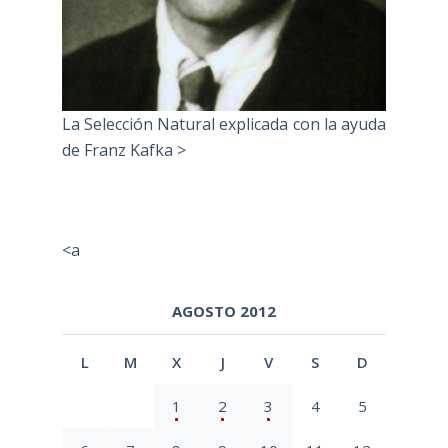
La Selección Natural explicada con la ayuda
de Franz Kafka >
<a
AGOSTO 2012
L
M
X
J
V
S
D
1
2
3
4
5