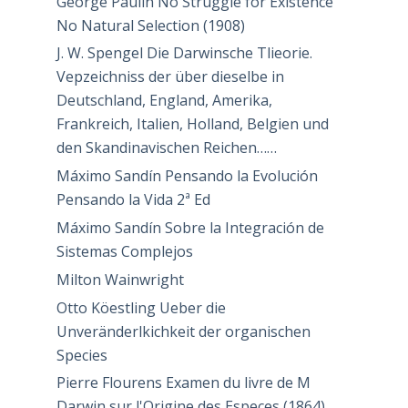
George Paulin No Struggle for Existence
No Natural Selection (1908)
J. W. Spengel Die Darwinsche Tlieorie.
Vepzeichniss der über dieselbe in
Deutschland, England, Amerika,
Frankreich, Italien, Holland, Belgien und
den Skandinavischen Reichen……
Máximo Sandín Pensando la Evolución
Pensando la Vida 2ª Ed
Máximo Sandín Sobre la Integración de
Sistemas Complejos
Milton Wainwright
Otto Köestling Ueber die
Unveränderlkichkeit der organischen
Species
Pierre Flourens Examen du livre de M
Darwin sur l'Origine des Especes (1864)