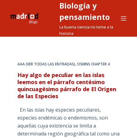
Biología y
S
a
pensamiento
l
La buena ciencia no teme a la
t
historia
a
r
a
l
AAA (VER TODAS LAS ENTRADAS)
,
OSMNS CHAPTER 4
c
Hay algo de peculiar en las islas
o
leemos en el párrafo centésimo
n
quincuagésimo párrafo de El Origen
t
de las Especies
e
En las islas hay especies peculiares,
n
especies endémicas o endemismos, son
i
aquellas cuya existencia se limita a
d
determinada región geográfica tal como una
o