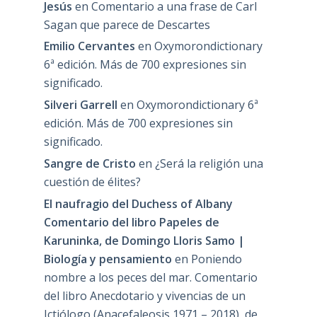
Jesús
en
Comentario a una frase de Carl
Sagan que parece de Descartes
Emilio Cervantes
en
Oxymorondictionary
6ª edición. Más de 700 expresiones sin
significado.
Silveri Garrell
en
Oxymorondictionary 6ª
edición. Más de 700 expresiones sin
significado.
Sangre de Cristo
en
¿Será la religión una
cuestión de élites?
El naufragio del Duchess of Albany
Comentario del libro Papeles de
Karuninka, de Domingo Lloris Samo |
Biología y pensamiento
en
Poniendo
nombre a los peces del mar. Comentario
del libro Anecdotario y vivencias de un
Ictiólogo (Anacefaleosis 1971 – 2018), de