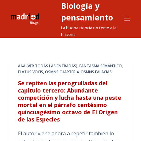
Biología y
S
a
pensamiento
l
La buena ciencia no teme a la
t
historia
a
r
a
l
AAA (VER TODAS LAS ENTRADAS)
,
FANTASMA SEMÁNTICO
,
FLATUS VOCIS
,
OSMNS CHAPTER 4
,
OSMNS FALACIAS
c
o
Se repiten las perogrulladas del
n
capítulo tercero: Abundante
competición y lucha hasta una peste
t
mortal en el párrafo centésimo
e
quincuagésimo octavo de El Origen
n
de las Especies
i
d
El autor viene ahora a repetir también lo
o