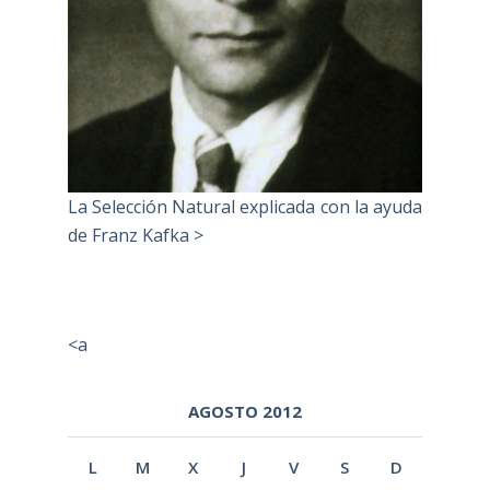
La Selección Natural explicada con la ayuda
de Franz Kafka >
<a
AGOSTO 2012
L
M
X
J
V
S
D