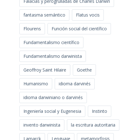
Falacias y perogrulladas de Charles Darwin
fantasma semántico
Flatus vocis
Flourens
Función social del científico
Fundamentalismo científico
Fundamentalismo darwinista
Geoffroy Saint Hilaire
Goethe
Humanismo
idioma darvinés
idioma darwiniano o darvinés
Ingeniería social y Eugenesia
Instinto
invento darwinista
la escritura autoritaria
Lamarck
Lenguaje
metamorfosis