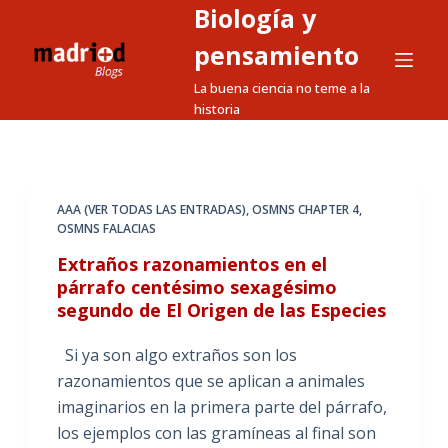
Biología y
S
a
pensamiento
l
La buena ciencia no teme a la
t
historia
a
r
a
l
AAA (VER TODAS LAS ENTRADAS)
,
OSMNS CHAPTER 4
,
OSMNS FALACIAS
c
o
Extraños razonamientos en el
n
párrafo centésimo sexagésimo
segundo de El Origen de las Especies
t
e
Si ya son algo extraños son los
n
razonamientos que se aplican a animales
i
imaginarios en la primera parte del párrafo,
d
los ejemplos con las gramíneas al final son
o