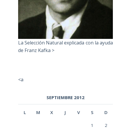
La Selección Natural explicada con la ayuda
de Franz Kafka >
<a
SEPTIEMBRE 2012
L
M
X
J
V
S
D
1
2