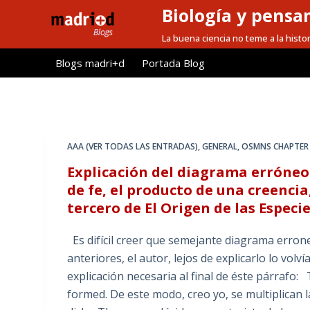
Biología y pensa
S
a
La buena ciencia no teme a la histor
l
Blogs madri+d
Portada Blog
t
a
r
a
l
AAA (VER TODAS LAS ENTRADAS)
,
GENERAL
,
OSMNS CHAPTER
c
Explicación del diagrama erróneo
o
de fe, el producto de una creenci
n
tercero de El Origen de las Especi
t
e
Es difícil creer que semejante diagrama erro
n
anteriores, el autor, lejos de explicarlo lo vol
i
explicación necesaria al final de éste párrafo: 
d
formed. De este modo, creo yo, se multiplican
o