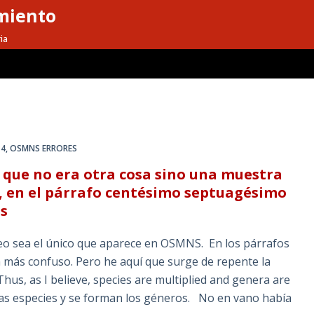
miento
ia
 4
,
OSMNS ERRORES
 que no era otra cosa sino una muestra
a, en el párrafo centésimo septuagésimo
es
neo sea el único que aparece en OSMNS. En los párrafos
vía más confuso. Pero he aquí que surge de repente la
Thus, as I believe, species are multiplied and genera are
 las especies y se forman los géneros. No en vano había