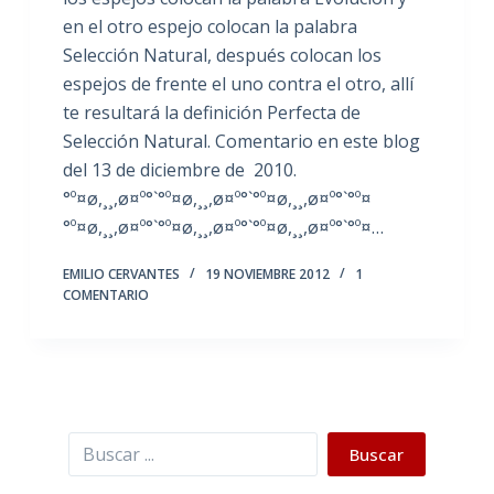
en el otro espejo colocan la palabra
Selección Natural, después colocan los
espejos de frente el uno contra el otro, allí
te resultará la definición Perfecta de
Selección Natural. Comentario en este blog
del 13 de diciembre de 2010.
°º¤ø,¸¸,ø¤º°`°º¤ø,¸¸,ø¤º°`°º¤ø,¸¸,ø¤º°`°º¤
°º¤ø,¸¸,ø¤º°`°º¤ø,¸¸,ø¤º°`°º¤ø,¸¸,ø¤º°`°º¤…
EMILIO CERVANTES
19 NOVIEMBRE 2012
1
COMENTARIO
Buscar
Buscar