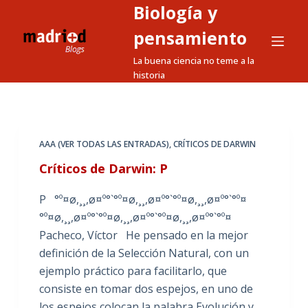
Biología y
S
a
pensamiento
l
La buena ciencia no teme a la
t
historia
a
r
a
l
AAA (VER TODAS LAS ENTRADAS)
,
CRÍTICOS DE DARWIN
c
Críticos de Darwin: P
o
n
P °º¤ø,¸¸,ø¤º°`°º¤ø,¸¸,ø¤º°`°º¤ø,¸¸,ø¤º°`°º¤
t
°º¤ø,¸¸,ø¤º°`°º¤ø,¸¸,ø¤º°`°º¤ø,¸¸,ø¤º°`°º¤
e
Pacheco, Víctor He pensado en la mejor
n
definición de la Selección Natural, con un
i
ejemplo práctico para facilitarlo, que
d
consiste en tomar dos espejos, en uno de
o
los espejos colocan la palabra Evolución y