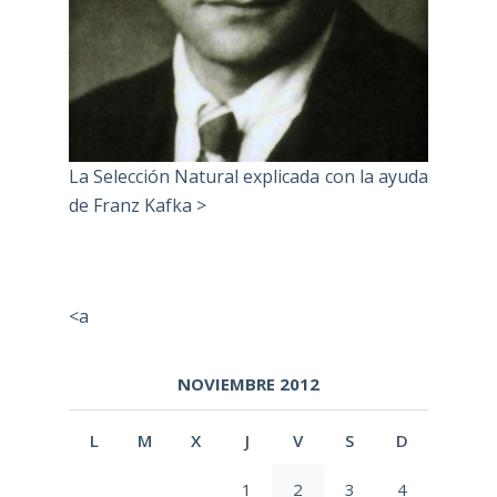
La Selección Natural explicada con la ayuda
de Franz Kafka >
<a
NOVIEMBRE 2012
L
M
X
J
V
S
D
1
2
3
4