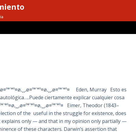
miento
ia
,¸¸,ø¤º°`°º¤ø,¸¸,ø¤º°`°º¤ø,¸¸,ø¤º°`°º¤ Eden, Murray Esto es
tautológica…..Puede ciertamente explicar cualquier cosa
ø¤º°`°º¤ø,¸¸,ø¤º°`°º¤ø,¸¸,ø¤º°`°º¤ Eimer, Theodor (1843–
lection of the useful in the struggle for existence, does
It explains only — and that in my opinion only partially —
inence of these characters. Darwin’s assertion that