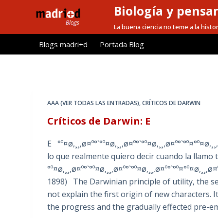
Biología y pensa
S
a
La buena ciencia no teme a la histor
l
Blogs madri+d
Portada Blog
t
a
r
a
l
AAA (VER TODAS LAS ENTRADAS)
,
CRÍTICOS DE DARWIN
c
Críticos de Darwin: E
o
n
E °º¤ø,¸¸,ø¤º°`°º¤ø,¸¸,ø¤º°`°º¤ø,¸¸,ø¤º°`°º¤°º¤ø
t
lo que realmente quiero decir cuando la llamo 
e
°º¤ø,¸¸,ø¤º°`°º¤ø,¸¸,ø¤º°`°º¤ø,¸¸,ø¤º°`°º¤°º¤ø,¸¸,
n
1898) The Darwinian principle of utility, the se
i
not explain the first origin of new characters. 
d
the progress and the gradually effected pre-em
o