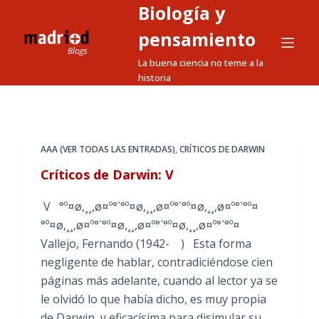
Biología y
S
a
pensamiento
l
La buena ciencia no teme a la
t
historia
a
r
a
l
AAA (VER TODAS LAS ENTRADAS)
,
CRÍTICOS DE DARWIN
c
Críticos de Darwin: V
o
n
V °º¤ø,¸¸,ø¤º°`°º¤ø,¸¸,ø¤º°`°º¤ø,¸¸,ø¤º°`°º¤
t
°º¤ø,¸¸,ø¤º°`°º¤ø,¸¸,ø¤º°`°º¤ø,¸¸,ø¤º°`°º¤
e
Vallejo, Fernando (1942- ) Esta forma
n
negligente de hablar, contradiciéndose cien
i
páginas más adelante, cuando al lector ya se
d
le olvidó lo que había dicho, es muy propia
o
de Darwin, y eficacísima para disimular su