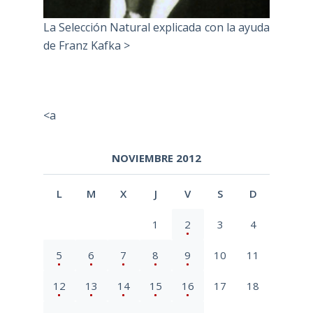
La Selección Natural explicada con la ayuda
de Franz Kafka >
<a
NOVIEMBRE 2012
L
M
X
J
V
S
D
1
2
3
4
5
6
7
8
9
10
11
12
13
14
15
16
17
18