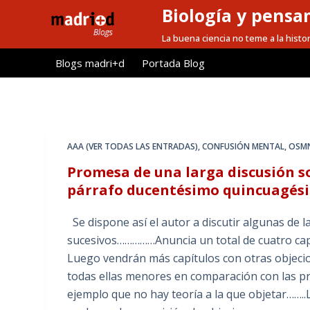
Biología y pensa
S
a
La buena ciencia no teme a la histor
l
Blogs madri+d
Portada Blog
t
a
r
a
l
AAA (VER TODAS LAS ENTRADAS)
,
CONFUSIÓN MENTAL
,
OSMN
c
Promesa de una larga discusión sob
o
párrafo ducentésimo quincuagésim
n
t
Se dispone así el autor a discutir algunas de l
e
sucesivos……………Anuncia un total de cuatro capí
n
Luego vendrán más capítulos con otras objeci
i
todas ellas menores en comparación con las pr
d
ejemplo que no hay teoría a la que objetar……..
o