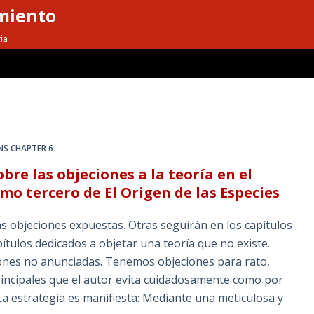
miento
ia
S CHAPTER 6
re las objeciones a la teoría en el
o tercero de El Origen de las Especies
as objeciones expuestas. Otras seguirán en los capítulos
tulos dedicados a objetar una teoría que no existe.
ones no anunciadas. Tenemos objeciones para rato,
incipales que el autor evita cuidadosamente como por
La estrategia es manifiesta: Mediante una meticulosa y