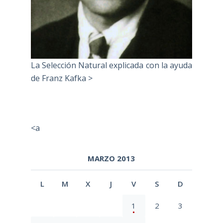
La Selección Natural explicada con la ayuda
de Franz Kafka >
<a
MARZO 2013
L
M
X
J
V
S
D
1
2
3