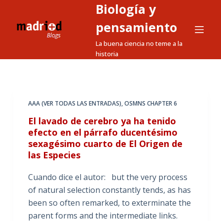
Biología y
S
a
pensamiento
l
La buena ciencia no teme a la
t
historia
a
r
a
l
AAA (VER TODAS LAS ENTRADAS)
,
OSMNS CHAPTER 6
c
El lavado de cerebro ya ha tenido
o
efecto en el párrafo ducentésimo
n
sexagésimo cuarto de El Origen de
t
las Especies
e
Cuando dice el autor: but the very process
n
of natural selection constantly tends, as has
i
been so often remarked, to exterminate the
d
parent forms and the intermediate links.
o