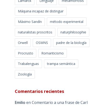
Lamarck
Lenguaje
metamorfosis
Máquina incapaz de distinguir
Máximo Sandín
método experimental
naturalistas proscritos
naturphilosophie
Orwell
OSMNS
padre de la biología
Procrusto
Romanticismo
Trabalenguas
trampa semántica
Zoología
Comentarios recientes
Emilio
en
Comentario a una frase de Carl