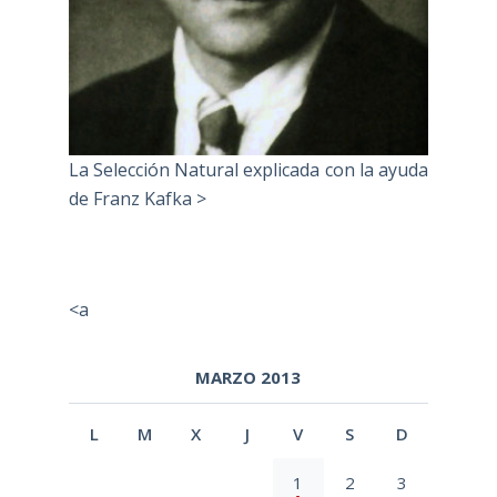
La Selección Natural explicada con la ayuda
de Franz Kafka >
<a
MARZO 2013
L
M
X
J
V
S
D
1
2
3