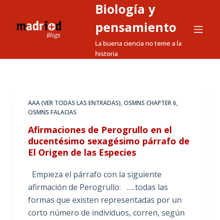
Biología y
S
a
pensamiento
l
La buena ciencia no teme a la
t
historia
a
r
a
l
AAA (VER TODAS LAS ENTRADAS)
,
OSMNS CHAPTER 6
,
OSMNS FALACIAS
c
o
Afirmaciones de Perogrullo en el
n
ducentésimo sexagésimo párrafo de
El Origen de las Especies
t
e
Empieza el párrafo con la siguiente
n
afirmación de Perogrullo: …..todas las
i
formas que existen representadas por un
d
corto número de individuos, corren, según
o