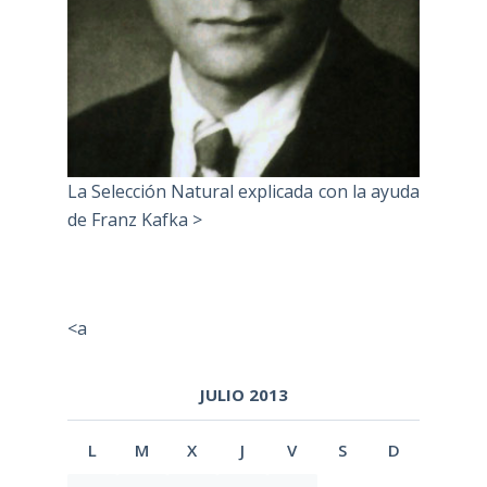
La Selección Natural explicada con la ayuda
de Franz Kafka >
<a
JULIO 2013
L
M
X
J
V
S
D