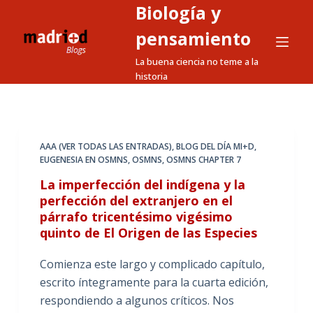
Biología y
S
a
pensamiento
l
La buena ciencia no teme a la
t
historia
a
r
a
l
AAA (VER TODAS LAS ENTRADAS)
,
BLOG DEL DÍA MI+D
,
EUGENESIA EN OSMNS
,
OSMNS
,
OSMNS CHAPTER 7
c
o
La imperfección del indígena y la
n
perfección del extranjero en el
párrafo tricentésimo vigésimo
t
quinto de El Origen de las Especies
e
n
Comienza este largo y complicado capítulo,
i
escrito íntegramente para la cuarta edición,
d
respondiendo a algunos críticos. Nos
o