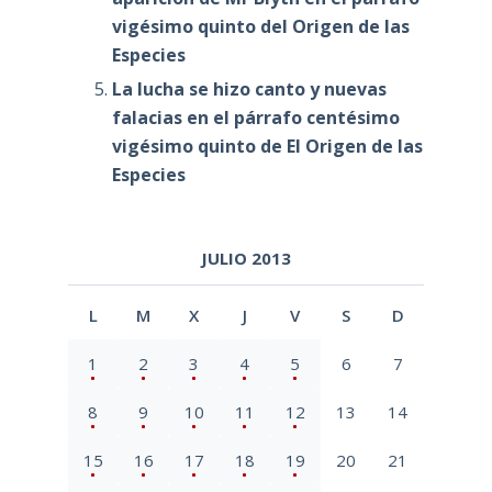
vigésimo quinto del Origen de las
Especies
La lucha se hizo canto y nuevas
falacias en el párrafo centésimo
vigésimo quinto de El Origen de las
Especies
JULIO 2013
L
M
X
J
V
S
D
1
2
3
4
5
6
7
8
9
10
11
12
13
14
15
16
17
18
19
20
21