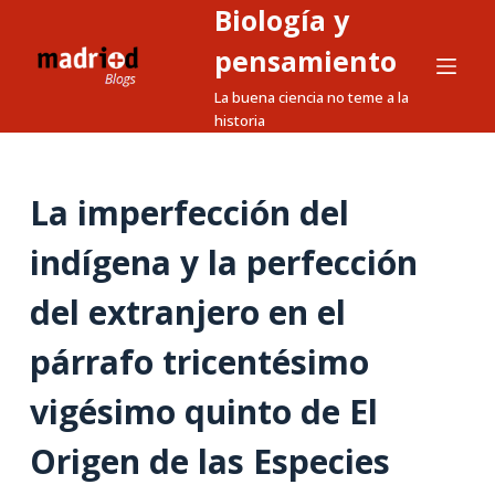
Biología y
S
a
pensamiento
l
La buena ciencia no teme a la
t
historia
a
r
a
La imperfección del
l
indígena y la perfección
c
o
del extranjero en el
n
t
párrafo tricentésimo
e
n
vigésimo quinto de El
i
Origen de las Especies
d
o