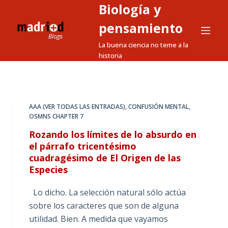
Biología y
S
a
pensamiento
l
La buena ciencia no teme a la
t
historia
a
r
a
l
AAA (VER TODAS LAS ENTRADAS)
,
CONFUSIÓN MENTAL
,
OSMNS CHAPTER 7
c
o
Rozando los límites de lo absurdo en
n
el párrafo tricentésimo
cuadragésimo de El Origen de las
t
Especies
e
n
Lo dicho. La selección natural sólo actúa
i
sobre los caracteres que son de alguna
d
utilidad. Bien. A medida que vayamos
o