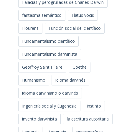
Falacias y perogrulladas de Charles Darwin
fantasma semántico
Flatus vocis
Flourens
Función social del científico
Fundamentalismo científico
Fundamentalismo darwinista
Geoffroy Saint Hilaire
Goethe
Humanismo
idioma darvinés
idioma darwiniano o darvinés
Ingeniería social y Eugenesia
Instinto
invento darwinista
la escritura autoritaria
Lamarck
Lenguaje
metamorfosis