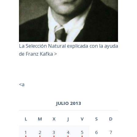
La Selección Natural explicada con la ayuda
de Franz Kafka >
<a
JULIO 2013
L
M
X
J
V
S
D
1
2
3
4
5
6
7