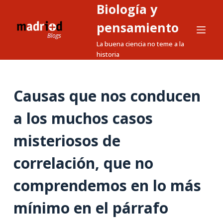
Biología y
S
a
pensamiento
l
La buena ciencia no teme a la
t
historia
a
r
a
Causas que nos conducen
l
a los muchos casos
c
o
misteriosos de
n
t
correlación, que no
e
n
comprendemos en lo más
i
mínimo en el párrafo
d
o