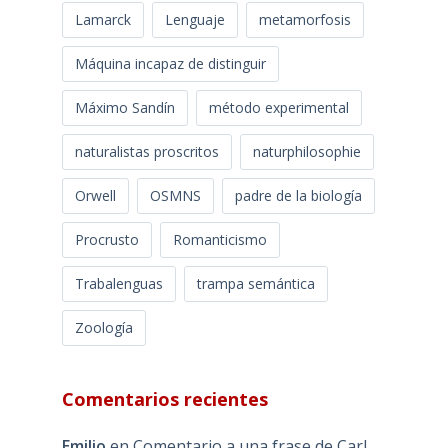
Lamarck
Lenguaje
metamorfosis
Máquina incapaz de distinguir
Máximo Sandín
método experimental
naturalistas proscritos
naturphilosophie
Orwell
OSMNS
padre de la biología
Procrusto
Romanticismo
Trabalenguas
trampa semántica
Zoología
Comentarios recientes
Emilio
en
Comentario a una frase de Carl