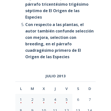
párrafo tricentésimo trigésimo
séptimo de El Origen de las
Especies
Con respecto a las plantas, el
autor también confunde selección
con mejora, selection con
breeding, en el párrafo
cuadragésimo primero de El
Origen de las Especies
JULIO 2013
L
M
X
J
V
S
D
1
2
3
4
5
6
7
8
9
10
11
12
13
14