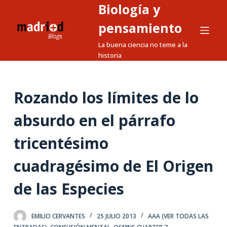
Biología y
S
a
pensamiento
l
La buena ciencia no teme a la
t
historia
a
r
a
Rozando los límites de lo
l
absurdo en el párrafo
c
o
tricentésimo
n
t
cuadragésimo de El Origen
e
n
de las Especies
i
d
EMILIO CERVANTES
25 JULIO 2013
AAA (VER TODAS LAS
o