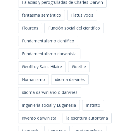
Falacias y perogrulladas de Charles Darwin
fantasma semántico
Flatus vocis
Flourens
Función social del científico
Fundamentalismo científico
Fundamentalismo darwinista
Geoffroy Saint Hilaire
Goethe
Humanismo
idioma darvinés
idioma darwiniano o darvinés
Ingeniería social y Eugenesia
Instinto
invento darwinista
la escritura autoritaria
Lamarck
Lenguaje
metamorfosis