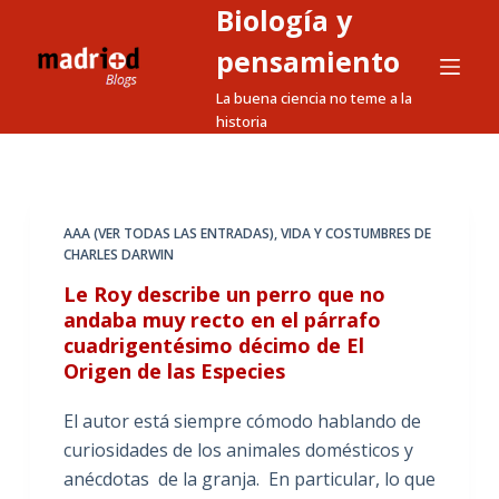
Biología y
S
a
pensamiento
l
La buena ciencia no teme a la
t
historia
a
r
a
l
AAA (VER TODAS LAS ENTRADAS)
,
VIDA Y COSTUMBRES DE
CHARLES DARWIN
c
o
Le Roy describe un perro que no
n
andaba muy recto en el párrafo
cuadrigentésimo décimo de El
t
Origen de las Especies
e
n
El autor está siempre cómodo hablando de
i
curiosidades de los animales domésticos y
d
anécdotas de la granja. En particular, lo que
o