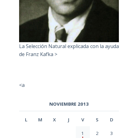
La Selección Natural explicada con la ayuda
de Franz Kafka >
<a
NOVIEMBRE 2013
L
M
X
J
V
S
D
1
2
3