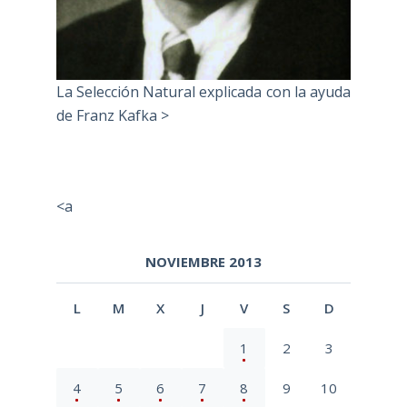
La Selección Natural explicada con la ayuda
de Franz Kafka >
<a
NOVIEMBRE 2013
L
M
X
J
V
S
D
1
2
3
4
5
6
7
8
9
10