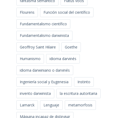
fantasma semántico
Flatus vocis
Flourens
Función social del científico
Fundamentalismo científico
Fundamentalismo darwinista
Geoffroy Saint Hilaire
Goethe
Humanismo
idioma darvinés
idioma darwiniano o darvinés
Ingeniería social y Eugenesia
Instinto
invento darwinista
la escritura autoritaria
Lamarck
Lenguaje
metamorfosis
Máquina incapaz de distinguir