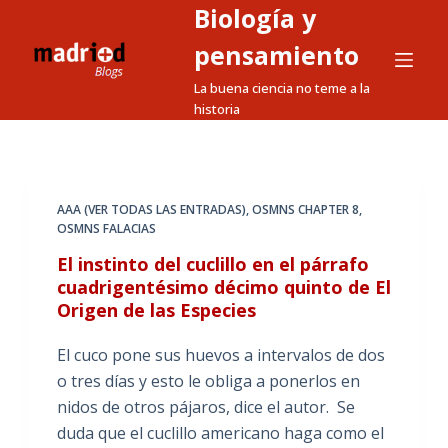
Biología y
S
a
pensamiento
l
La buena ciencia no teme a la
t
historia
a
r
a
l
AAA (VER TODAS LAS ENTRADAS)
,
OSMNS CHAPTER 8
,
OSMNS FALACIAS
c
o
El instinto del cuclillo en el párrafo
n
cuadrigentésimo décimo quinto de El
Origen de las Especies
t
e
El cuco pone sus huevos a intervalos de dos
n
o tres días y esto le obliga a ponerlos en
i
nidos de otros pájaros, dice el autor. Se
d
duda que el cuclillo americano haga como el
o