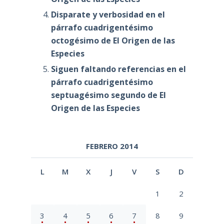
Disparate y verbosidad en el
párrafo cuadrigentésimo
octogésimo de El Origen de las
Especies
Siguen faltando referencias en el
párrafo cuadrigentésimo
septuagésimo segundo de El
Origen de las Especies
FEBRERO 2014
L
M
X
J
V
S
D
1
2
3
4
5
6
7
8
9