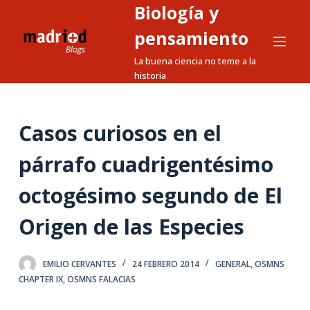
Biología y
S
a
pensamiento
l
La buena ciencia no teme a la
t
historia
a
r
a
Casos curiosos en el
l
párrafo cuadrigentésimo
c
o
octogésimo segundo de El
n
t
Origen de las Especies
e
n
EMILIO CERVANTES
24 FEBRERO 2014
GENERAL
,
OSMNS
i
CHAPTER IX
,
OSMNS FALACIAS
d
o