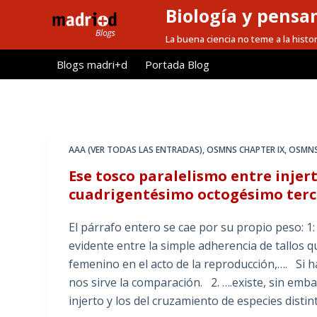
Biología y pensa
S
a
La buena ciencia no teme a la histor
l
Blogs madri+d
Portada Blog
t
a
r
a
l
AAA (VER TODAS LAS ENTRADAS)
,
OSMNS CHAPTER IX
,
OSMNS
c
Ese tosco paralelismo entre injert
o
cuadrigentésimo octogésimo terce
n
t
El párrafo entero se cae por su propio peso: 1
e
evidente entre la simple adherencia de tallos q
n
femenino en el acto de la reproducción,…. Si h
i
nos sirve la comparación. 2. ….existe, sin emb
d
injerto y los del cruzamiento de especies distin
o