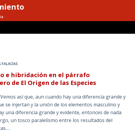
miento
ia
 FALACIAS
o e hibridación en el párrafo
ro de El Origen de las Especies
: Vemos así que, aun cuando hay una diferencia grande y
ue se injertan y la unión de los elementos masculino y
ay una diferencia grande y evidente, entonces de nada
argo, un tosco paralelismo entre los resultados del
tas.…