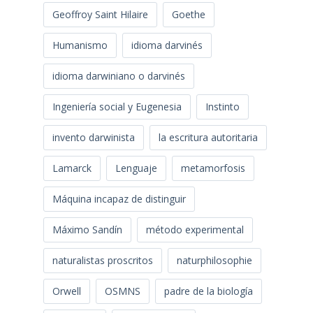
Geoffroy Saint Hilaire
Goethe
Humanismo
idioma darvinés
idioma darwiniano o darvinés
Ingeniería social y Eugenesia
Instinto
invento darwinista
la escritura autoritaria
Lamarck
Lenguaje
metamorfosis
Máquina incapaz de distinguir
Máximo Sandín
método experimental
naturalistas proscritos
naturphilosophie
Orwell
OSMNS
padre de la biología