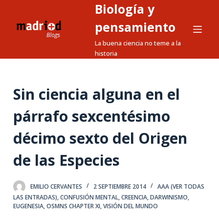
Biología y
S
a
pensamiento
l
La buena ciencia no teme a la
t
historia
a
r
a
Sin ciencia alguna en el
l
párrafo sexcentésimo
c
o
décimo sexto del Origen
n
t
de las Especies
e
n
EMILIO CERVANTES
2 SEPTIEMBRE 2014
AAA (VER TODAS
i
LAS ENTRADAS)
,
CONFUSIÓN MENTAL
,
CREENCIA
,
DARWINISMO
,
d
EUGENESIA
,
OSMNS CHAPTER XI
,
VISIÓN DEL MUNDO
o