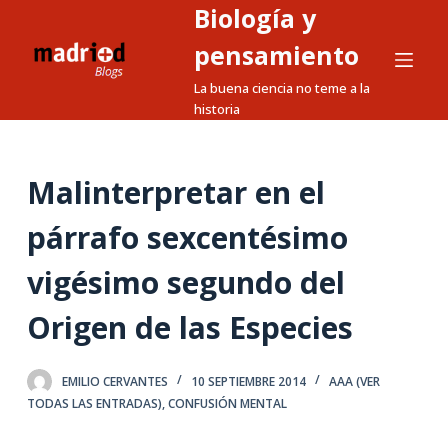
Biología y
S
a
pensamiento
l
La buena ciencia no teme a la
t
historia
a
r
a
Malinterpretar en el
l
párrafo sexcentésimo
c
o
vigésimo segundo del
n
t
Origen de las Especies
e
n
EMILIO CERVANTES
10 SEPTIEMBRE 2014
AAA (VER
i
TODAS LAS ENTRADAS)
,
CONFUSIÓN MENTAL
d
o