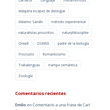
Lamarck
Lenguaje
metamorfosis
Máquina incapaz de distinguir
Máximo Sandín
método experimental
naturalistas proscritos
naturphilosophie
Orwell
OSMNS
padre de la biología
Procrusto
Romanticismo
Trabalenguas
trampa semántica
Zoología
Comentarios recientes
Emilio
en
Comentario a una frase de Carl