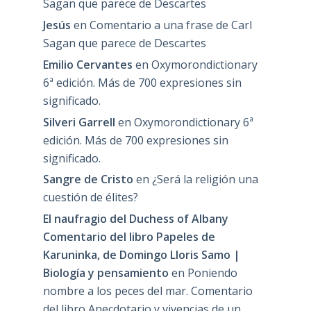
Sagan que parece de Descartes
Jesús
en
Comentario a una frase de Carl
Sagan que parece de Descartes
Emilio Cervantes
en
Oxymorondictionary
6ª edición. Más de 700 expresiones sin
significado.
Silveri Garrell
en
Oxymorondictionary 6ª
edición. Más de 700 expresiones sin
significado.
Sangre de Cristo
en
¿Será la religión una
cuestión de élites?
El naufragio del Duchess of Albany
Comentario del libro Papeles de
Karuninka, de Domingo Lloris Samo |
Biología y pensamiento
en
Poniendo
nombre a los peces del mar. Comentario
del libro Anecdotario y vivencias de un