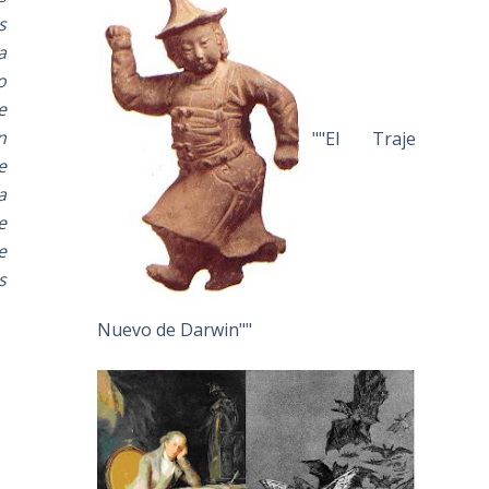
s
a
o
e
n
""El Traje
e
a
e
e
s
Nuevo de Darwin""