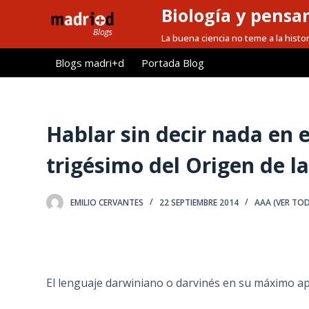
Biología y pensa
S
a
La buena ciencia no teme a la histor
l
Blogs madri+d
Portada Blog
t
a
r
a
Hablar sin decir nada en 
l
trigésimo del Origen de l
c
o
n
EMILIO CERVANTES
22 SEPTIEMBRE 2014
AAA (VER TO
t
e
n
i
El lenguaje darwiniano o darvinés en su máximo a
d
o