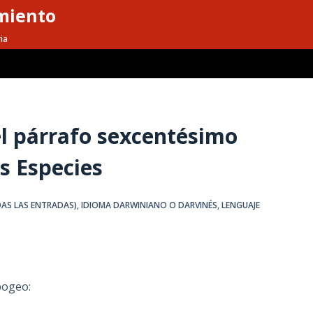
miento
ia
el párrafo sexcentésimo
as Especies
DAS LAS ENTRADAS)
,
IDIOMA DARWINIANO O DARVINÉS
,
LENGUAJE
pogeo: