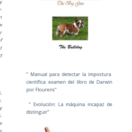
y
-
n
w
r
f
t
d
" Manual para detectar la impostura
científica: examen del libro de Darwin
por Flourens"
,
.
" Evolución: La máquina incapaz de
y
distinguir"
.
e
s