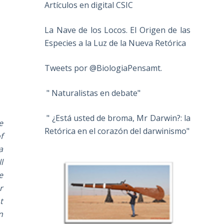
Artículos en digital CSIC
La Nave de los Locos. El Origen de las
Especies a la Luz de la Nueva Retórica
Tweets por @BiologiaPensamt.
" Naturalistas en debate"
" ¿Está usted de broma, Mr Darwin?: la
e
Retórica en el corazón del darwinismo"
f
a
l
e
r
t
n