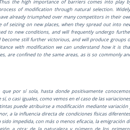
 Thus the high importance of barriers comes into play b
rocess of modification through natural selection. Widely
 have already triumphed over many competitors in their ow
e of seizing on new places, when they spread out into ne
sed to new conditions, and will frequently undergo furthe
become still further victorious, and will produce groups o
ritance with modification we can understand how it is tha
ies, are confined to the same areas, as is so commonly an
a que por sí sola, hasta donde positivamente conocemos
, o casi iguales, como vemos en el caso de las variaciones
stintas puede atribuirse a modificación mediante variación 
, a la influencia directa de condiciones físicas diferentes
 sido impedida, con más o menos eficacia, la emigración d
gión a otra; de la naturaleza y número de los primero