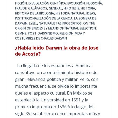
FICCIÓN
,
DIVULGACIÓN CIENTÍFICA
,
EVOLUCIÓN
,
FILOSOFÍA
,
FRAUDE
,
GALÁPAGOS
,
GENERAL
,
HIPÓTESIS
,
HISTORIA
,
HISTORIA DE LA BIOLOGIA
,
HISTORIA NATURAL
,
IDEAS
,
INSTITUCIONALIZACIÓN DE LA CIENCIA
,
LA SOMBRA DE
DARWIN
,
LYELL
,
NATURALISTAS PROSCRITOS
,
ON THE
ORIGIN OF SPECIES BY MEANS OF NATURAL SELECTION
,
OSMNS
,
POST-DARWINISMO
,
RELIGIÓN
,
VIDA Y
COSTUMBRES DE CHARLES DARWIN
¿Había leído Darwin la obra de José
de Acosta?
La llegada de los españoles a América
constituye un acontecimiento histórico de
gran relevancia política y militar. Pero, con
mucha frecuencia, se olvida lo importante
que es el aspecto cultural. En México se
estableció la Universidad en 1551 y la
primera imprenta en 1536.A lo largo del
siglo XVI se abrieron once imprentas más y