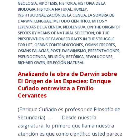
GEOLOGÍA
,
HIPÓTESIS
,
HISTORIA
,
HISTORIA DE LA
BIOLOGIA
,
HISTORIA NATURAL
,
HUXLEY
,
INSTITUCIONALIZACIÓN DE LA CIENCIA
,
LA SOMBRA DE
DARWIN
,
LENGUAJE
,
MÉTODO CIENTÍFICO
,
MITOS Y
LEYENDAS DE LA CIENCIA
,
NEOLENGUA
,
ON THE ORIGIN OF
SPECIES BY MEANS OF NATURAL SELECTION
,
OR THE
PRESERVATION OF FAVOURED RACES IN THE STRUGGLE
FOR LIFE
,
OSMNS CONTRADICCIONES
,
OSMNS ERRORES
,
OSMNS FALACIAS
,
POST-DARWINISMO
,
PRESENTACIONES
,
PSEUDOCIENCIA
,
RELIGIÓN
,
RETÓRICA
,
REVOLUCIONES
,
RICHARD OWEN
,
SELECCIÓN NATURAL
Analizando la obra de Darwin sobre
El Origen de las Especies: Enrique
Cuñado entrevista a Emilio
Cervantes
(Enrique Cuñado es profesor de Filosofía de
Secundaria) – Desde nuestra
asignatura, lo primero que llama nuestra
atención es que como científico usted parece