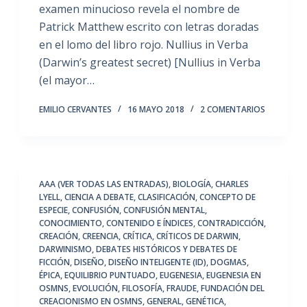
examen minucioso revela el nombre de
Patrick Matthew escrito con letras doradas
en el lomo del libro rojo. Nullius in Verba
(Darwin’s greatest secret) [Nullius in Verba
(el mayor…
EMILIO CERVANTES
16 MAYO 2018
2 COMENTARIOS
AAA (VER TODAS LAS ENTRADAS)
,
BIOLOGÍA
,
CHARLES
LYELL
,
CIENCIA A DEBATE
,
CLASIFICACIÓN
,
CONCEPTO DE
ESPECIE
,
CONFUSIÓN
,
CONFUSIÓN MENTAL
,
CONOCIMIENTO
,
CONTENIDO E ÍNDICES
,
CONTRADICCIÓN
,
CREACIÓN
,
CREENCIA
,
CRÍTICA
,
CRÍTICOS DE DARWIN
,
DARWINISMO
,
DEBATES HISTÓRICOS Y DEBATES DE
FICCIÓN
,
DISEÑO
,
DISEÑO INTELIGENTE (ID)
,
DOGMAS
,
ÉPICA
,
EQUILIBRIO PUNTUADO
,
EUGENESIA
,
EUGENESIA EN
OSMNS
,
EVOLUCIÓN
,
FILOSOFÍA
,
FRAUDE
,
FUNDACIÓN DEL
CREACIONISMO EN OSMNS
,
GENERAL
,
GENÉTICA
,