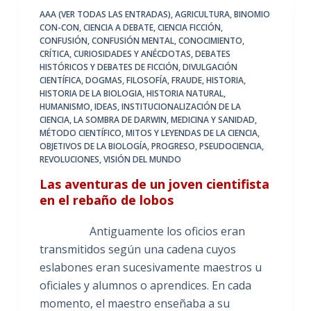
AAA (VER TODAS LAS ENTRADAS)
,
AGRICULTURA
,
BINOMIO
CON-CON
,
CIENCIA A DEBATE
,
CIENCIA FICCIÓN
,
CONFUSIÓN
,
CONFUSIÓN MENTAL
,
CONOCIMIENTO
,
CRÍTICA
,
CURIOSIDADES Y ANÉCDOTAS
,
DEBATES
HISTÓRICOS Y DEBATES DE FICCIÓN
,
DIVULGACIÓN
CIENTÍFICA
,
DOGMAS
,
FILOSOFÍA
,
FRAUDE
,
HISTORIA
,
HISTORIA DE LA BIOLOGIA
,
HISTORIA NATURAL
,
HUMANISMO
,
IDEAS
,
INSTITUCIONALIZACIÓN DE LA
CIENCIA
,
LA SOMBRA DE DARWIN
,
MEDICINA Y SANIDAD
,
MÉTODO CIENTÍFICO
,
MITOS Y LEYENDAS DE LA CIENCIA
,
OBJETIVOS DE LA BIOLOGÍA
,
PROGRESO
,
PSEUDOCIENCIA
,
REVOLUCIONES
,
VISIÓN DEL MUNDO
Las aventuras de un joven cientifista
en el rebaño de lobos
Antiguamente los oficios eran
transmitidos según una cadena cuyos
eslabones eran sucesivamente maestros u
oficiales y alumnos o aprendices. En cada
momento, el maestro enseñaba a su