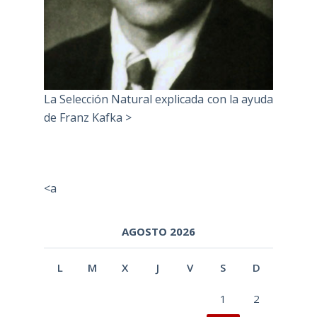
La Selección Natural explicada con la ayuda
de Franz Kafka >
<a
AGOSTO 2026
L
M
X
J
V
S
D
1
2