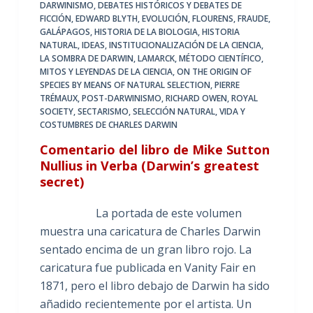
DARWINISMO
,
DEBATES HISTÓRICOS Y DEBATES DE
FICCIÓN
,
EDWARD BLYTH
,
EVOLUCIÓN
,
FLOURENS
,
FRAUDE
,
GALÁPAGOS
,
HISTORIA DE LA BIOLOGIA
,
HISTORIA
NATURAL
,
IDEAS
,
INSTITUCIONALIZACIÓN DE LA CIENCIA
,
LA SOMBRA DE DARWIN
,
LAMARCK
,
MÉTODO CIENTÍFICO
,
MITOS Y LEYENDAS DE LA CIENCIA
,
ON THE ORIGIN OF
SPECIES BY MEANS OF NATURAL SELECTION
,
PIERRE
TRÉMAUX
,
POST-DARWINISMO
,
RICHARD OWEN
,
ROYAL
SOCIETY
,
SECTARISMO
,
SELECCIÓN NATURAL
,
VIDA Y
COSTUMBRES DE CHARLES DARWIN
Comentario del libro de Mike Sutton
Nullius in Verba (Darwin’s greatest
secret)
La portada de este volumen
muestra una caricatura de Charles Darwin
sentado encima de un gran libro rojo. La
caricatura fue publicada en Vanity Fair en
1871, pero el libro debajo de Darwin ha sido
añadido recientemente por el artista. Un