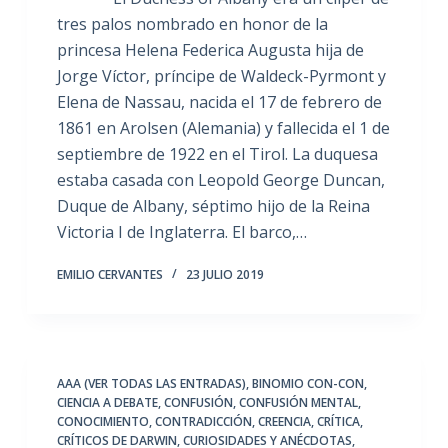
tres palos nombrado en honor de la
princesa Helena Federica Augusta hija de
Jorge Víctor, príncipe de Waldeck-Pyrmont y
Elena de Nassau, nacida el 17 de febrero de
1861 en Arolsen (Alemania) y fallecida el 1 de
septiembre de 1922 en el Tirol. La duquesa
estaba casada con Leopold George Duncan,
Duque de Albany, séptimo hijo de la Reina
Victoria I de Inglaterra. El barco,…
EMILIO CERVANTES
23 JULIO 2019
AAA (VER TODAS LAS ENTRADAS)
,
BINOMIO CON-CON
,
CIENCIA A DEBATE
,
CONFUSIÓN
,
CONFUSIÓN MENTAL
,
CONOCIMIENTO
,
CONTRADICCIÓN
,
CREENCIA
,
CRÍTICA
,
CRÍTICOS DE DARWIN
,
CURIOSIDADES Y ANÉCDOTAS
,