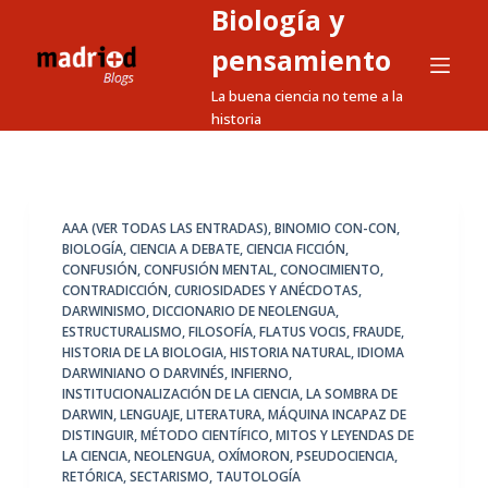
Biología y
S
a
pensamiento
l
La buena ciencia no teme a la
t
historia
a
r
a
l
AAA (VER TODAS LAS ENTRADAS)
,
BINOMIO CON-CON
,
BIOLOGÍA
,
CIENCIA A DEBATE
,
CIENCIA FICCIÓN
,
c
CONFUSIÓN
,
CONFUSIÓN MENTAL
,
CONOCIMIENTO
,
o
CONTRADICCIÓN
,
CURIOSIDADES Y ANÉCDOTAS
,
n
DARWINISMO
,
DICCIONARIO DE NEOLENGUA
,
ESTRUCTURALISMO
,
FILOSOFÍA
,
FLATUS VOCIS
,
FRAUDE
,
t
HISTORIA DE LA BIOLOGIA
,
HISTORIA NATURAL
,
IDIOMA
e
DARWINIANO O DARVINÉS
,
INFIERNO
,
n
INSTITUCIONALIZACIÓN DE LA CIENCIA
,
LA SOMBRA DE
DARWIN
,
LENGUAJE
,
LITERATURA
,
MÁQUINA INCAPAZ DE
i
DISTINGUIR
,
MÉTODO CIENTÍFICO
,
MITOS Y LEYENDAS DE
d
LA CIENCIA
,
NEOLENGUA
,
OXÍMORON
,
PSEUDOCIENCIA
,
o
RETÓRICA
,
SECTARISMO
,
TAUTOLOGÍA