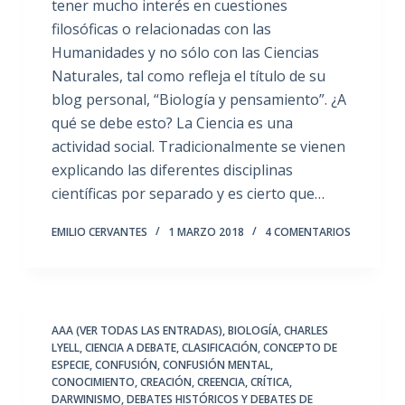
tener mucho interés en cuestiones
filosóficas o relacionadas con las
Humanidades y no sólo con las Ciencias
Naturales, tal como refleja el título de su
blog personal, “Biología y pensamiento”. ¿A
qué se debe esto? La Ciencia es una
actividad social. Tradicionalmente se vienen
explicando las diferentes disciplinas
científicas por separado y es cierto que…
EMILIO CERVANTES
1 MARZO 2018
4 COMENTARIOS
AAA (VER TODAS LAS ENTRADAS)
,
BIOLOGÍA
,
CHARLES
LYELL
,
CIENCIA A DEBATE
,
CLASIFICACIÓN
,
CONCEPTO DE
ESPECIE
,
CONFUSIÓN
,
CONFUSIÓN MENTAL
,
CONOCIMIENTO
,
CREACIÓN
,
CREENCIA
,
CRÍTICA
,
DARWINISMO
,
DEBATES HISTÓRICOS Y DEBATES DE