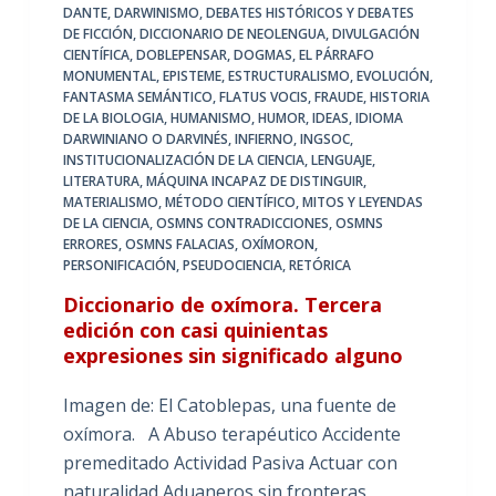
DANTE
,
DARWINISMO
,
DEBATES HISTÓRICOS Y DEBATES
DE FICCIÓN
,
DICCIONARIO DE NEOLENGUA
,
DIVULGACIÓN
CIENTÍFICA
,
DOBLEPENSAR
,
DOGMAS
,
EL PÁRRAFO
MONUMENTAL
,
EPISTEME
,
ESTRUCTURALISMO
,
EVOLUCIÓN
,
FANTASMA SEMÁNTICO
,
FLATUS VOCIS
,
FRAUDE
,
HISTORIA
DE LA BIOLOGIA
,
HUMANISMO
,
HUMOR
,
IDEAS
,
IDIOMA
DARWINIANO O DARVINÉS
,
INFIERNO
,
INGSOC
,
INSTITUCIONALIZACIÓN DE LA CIENCIA
,
LENGUAJE
,
LITERATURA
,
MÁQUINA INCAPAZ DE DISTINGUIR
,
MATERIALISMO
,
MÉTODO CIENTÍFICO
,
MITOS Y LEYENDAS
DE LA CIENCIA
,
OSMNS CONTRADICCIONES
,
OSMNS
ERRORES
,
OSMNS FALACIAS
,
OXÍMORON
,
PERSONIFICACIÓN
,
PSEUDOCIENCIA
,
RETÓRICA
Diccionario de oxímora. Tercera
edición con casi quinientas
expresiones sin significado alguno
Imagen de: El Catoblepas, una fuente de
oxímora. A Abuso terapéutico Accidente
premeditado Actividad Pasiva Actuar con
naturalidad Aduaneros sin fronteras