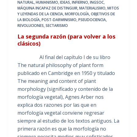
NATURAL
,
HUMANISMO
,
IDEAS
,
INFIERNO
,
INGSOC
,
MÁQUINA INCAPAZ DE DISTINGUIR
,
MATERIALISMO
,
MITOS
Y LEYENDAS DE LA CIENCIA
,
MORFOLOGÍA
,
OBJETIVOS DE
LA BIOLOGÍA
,
POST-DARWINISMO
,
PSEUDOCIENCIA
,
REVOLUCIONES
,
SECTARISMO
La segunda razón (para volver a los
clásicos)
Al final del capítulo I de su libro
The natural philosophy of plant form
publicado en Cambridge en 1950 y titulado
The meaning and content of plant
morphology (significado y contenido de la
morfología vegetal), Agnes Arber nos
explica dos razones por las que en
morfología vegetal conviene regresar
siempre al estudio de los textos antiguos. La
primera razón es que la morfología no
siempre necesita medios muy sofisticados,