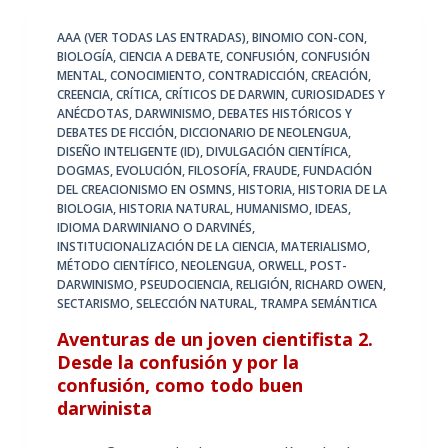
AAA (VER TODAS LAS ENTRADAS)
,
BINOMIO CON-CON
,
BIOLOGÍA
,
CIENCIA A DEBATE
,
CONFUSIÓN
,
CONFUSIÓN
MENTAL
,
CONOCIMIENTO
,
CONTRADICCIÓN
,
CREACIÓN
,
CREENCIA
,
CRÍTICA
,
CRÍTICOS DE DARWIN
,
CURIOSIDADES Y
ANÉCDOTAS
,
DARWINISMO
,
DEBATES HISTÓRICOS Y
DEBATES DE FICCIÓN
,
DICCIONARIO DE NEOLENGUA
,
DISEÑO INTELIGENTE (ID)
,
DIVULGACIÓN CIENTÍFICA
,
DOGMAS
,
EVOLUCIÓN
,
FILOSOFÍA
,
FRAUDE
,
FUNDACIÓN
DEL CREACIONISMO EN OSMNS
,
HISTORIA
,
HISTORIA DE LA
BIOLOGIA
,
HISTORIA NATURAL
,
HUMANISMO
,
IDEAS
,
IDIOMA DARWINIANO O DARVINÉS
,
INSTITUCIONALIZACIÓN DE LA CIENCIA
,
MATERIALISMO
,
MÉTODO CIENTÍFICO
,
NEOLENGUA
,
ORWELL
,
POST-
DARWINISMO
,
PSEUDOCIENCIA
,
RELIGIÓN
,
RICHARD OWEN
,
SECTARISMO
,
SELECCIÓN NATURAL
,
TRAMPA SEMÁNTICA
Aventuras de un joven cientifista 2.
Desde la confusión y por la
confusión, como todo buen
darwinista