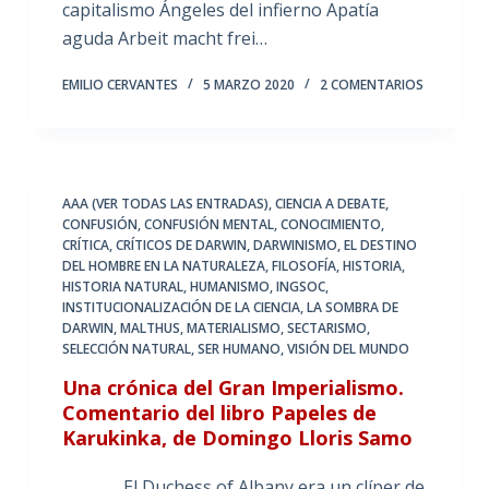
capitalismo Ángeles del infierno Apatía
aguda Arbeit macht frei…
EMILIO CERVANTES
5 MARZO 2020
2 COMENTARIOS
AAA (VER TODAS LAS ENTRADAS)
,
CIENCIA A DEBATE
,
CONFUSIÓN
,
CONFUSIÓN MENTAL
,
CONOCIMIENTO
,
CRÍTICA
,
CRÍTICOS DE DARWIN
,
DARWINISMO
,
EL DESTINO
DEL HOMBRE EN LA NATURALEZA
,
FILOSOFÍA
,
HISTORIA
,
HISTORIA NATURAL
,
HUMANISMO
,
INGSOC
,
INSTITUCIONALIZACIÓN DE LA CIENCIA
,
LA SOMBRA DE
DARWIN
,
MALTHUS
,
MATERIALISMO
,
SECTARISMO
,
SELECCIÓN NATURAL
,
SER HUMANO
,
VISIÓN DEL MUNDO
Una crónica del Gran Imperialismo.
Comentario del libro Papeles de
Karukinka, de Domingo Lloris Samo
El Duchess of Albany era un clíper de