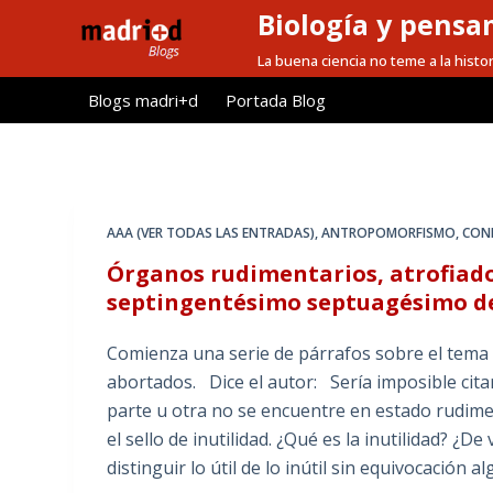
Biología y pensa
S
a
La buena ciencia no teme a la histor
l
Blogs madri+d
Portada Blog
t
a
r
a
l
AAA (VER TODAS LAS ENTRADAS)
,
ANTROPOMORFISMO
,
CON
c
Órganos rudimentarios, atrofiado
o
septingentésimo septuagésimo de 
n
t
Comienza una serie de párrafos sobre el tema 
e
abortados. Dice el autor: Sería imposible cita
n
parte u otra no se encuentre en estado rudime
i
el sello de inutilidad. ¿Qué es la inutilidad? ¿
d
distinguir lo útil de lo inútil sin equivocación
o