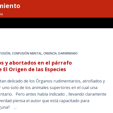
miento
ia
FUSIÓN
,
CONFUSIÓN MENTAL
,
CREENCIA
,
DARWINISMO
s y abortados en el párrafo
El Origen de las Especies
tan delicado de los Órganos rudimentarios, atrofiados y
r uno solo de los animales superiores en el cual una
ntario. Pero antes había indicado: , llevando claramente
De verdad piensa el autor que está capacitado para
 alguna? …