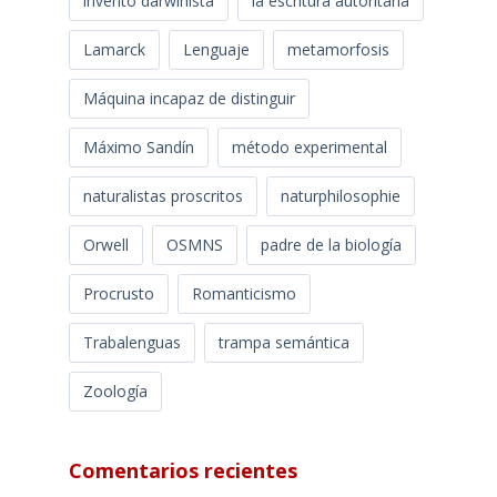
invento darwinista
la escritura autoritaria
Lamarck
Lenguaje
metamorfosis
Máquina incapaz de distinguir
Máximo Sandín
método experimental
naturalistas proscritos
naturphilosophie
Orwell
OSMNS
padre de la biología
Procrusto
Romanticismo
Trabalenguas
trampa semántica
Zoología
Comentarios recientes