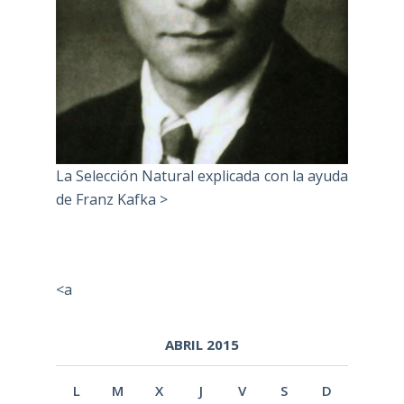
La Selección Natural explicada con la ayuda
de Franz Kafka >
<a
ABRIL 2015
L
M
X
J
V
S
D