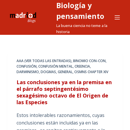
Biología y
S
a
pensamiento
l
La buena ciencia no teme a la
t
historia
a
r
a
l
AAA (VER TODAS LAS ENTRADAS)
,
BINOMIO CON-CON
,
CONFUSIÓN
,
CONFUSIÓN MENTAL
,
CREENCIA
,
c
DARWINISMO
,
DOGMAS
,
GENERAL
,
OSMNS CHAPTER XIV
o
Las conclusiones ya en la premisa en
n
el párrafo septingentésimo
t
sexagésimo octavo de El Origen de
e
las Especies
n
i
Estos intolerables razonamientos, cuyas
d
conclusiones están incluidas ya en las
o