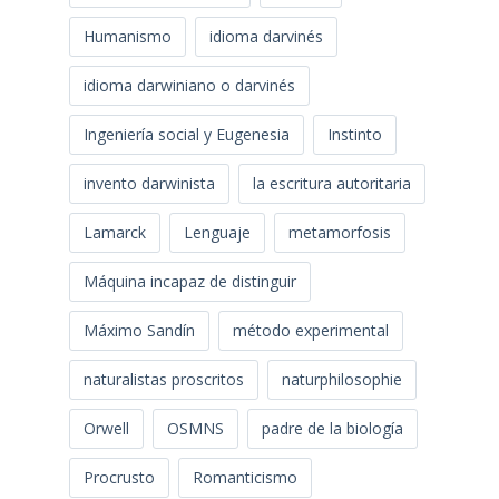
Humanismo
idioma darvinés
idioma darwiniano o darvinés
Ingeniería social y Eugenesia
Instinto
invento darwinista
la escritura autoritaria
Lamarck
Lenguaje
metamorfosis
Máquina incapaz de distinguir
Máximo Sandín
método experimental
naturalistas proscritos
naturphilosophie
Orwell
OSMNS
padre de la biología
Procrusto
Romanticismo