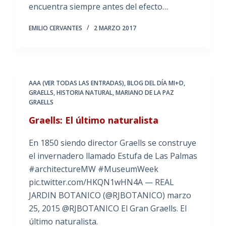
encuentra siempre antes del efecto…
EMILIO CERVANTES
2 MARZO 2017
AAA (VER TODAS LAS ENTRADAS)
,
BLOG DEL DÍA MI+D
,
GRAELLS
,
HISTORIA NATURAL
,
MARIANO DE LA PAZ
GRAELLS
Graells: El último naturalista
En 1850 siendo director Graells se construye
el invernadero llamado Estufa de Las Palmas
#architectureMW #MuseumWeek
pic.twitter.com/HKQN1wHN4A — REAL
JARDIN BOTANICO (@RJBOTANICO) marzo
25, 2015 @RJBOTANICO El Gran Graells. El
último naturalista.