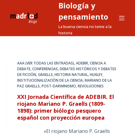
Biología y
S
a
pensamiento
l
La buena ciencia no teme a la
t
historia
a
r
a
l
AAA (VER TODAS LAS ENTRADAS)
,
ADEBIR
,
CIENCIA A
DEBATE
,
CONFERENCIAS
,
DEBATES HISTÓRICOS Y DEBATES
c
DE FICCIÓN
,
GRAELLS
,
HISTORIA NATURAL
,
HUXLEY
,
o
INSTITUCIONALIZACIÓN DE LA CIENCIA
,
MARIANO DE LA
n
PAZ GRAELLS
,
POST-DARWINISMO
,
REVOLUCIONES
t
XXI Jornada Científica de ADEBIR. El
e
riojano Mariano P. Graells (1809-
n
1898): primer biólogo pesquero
i
español con proyección europea
d
«El riojano Mariano P. Graells
o