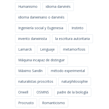
Humanismo
idioma darvinés
idioma darwiniano o darvinés
Ingeniería social y Eugenesia
Instinto
invento darwinista
la escritura autoritaria
Lamarck
Lenguaje
metamorfosis
Máquina incapaz de distinguir
Máximo Sandín
método experimental
naturalistas proscritos
naturphilosophie
Orwell
OSMNS
padre de la biología
Procrusto
Romanticismo