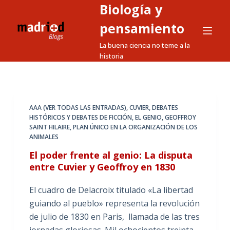
Biología y
S
a
pensamiento
l
La buena ciencia no teme a la
t
historia
a
r
a
l
AAA (VER TODAS LAS ENTRADAS)
,
CUVIER
,
DEBATES
HISTÓRICOS Y DEBATES DE FICCIÓN
,
EL GENIO
,
GEOFFROY
c
SAINT HILAIRE
,
PLAN ÚNICO EN LA ORGANIZACIÓN DE LOS
o
ANIMALES
n
El poder frente al genio: La disputa
t
entre Cuvier y Geoffroy en 1830
e
n
El cuadro de Delacroix titulado «La libertad
i
guiando al pueblo» representa la revolución
d
de julio de 1830 en Paris, llamada de las tres
o
jornadas gloriosas. Mil ochocientos treinta