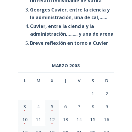
un relato inolvidable de Kafka
Georges Cuvier, entre la ciencia y
la administración, una de cal,……
Cuvier, entre la ciencia y la
administración,…….. y una de arena
Breve reflexión en torno a Cuvier
MARZO 2008
L
M
X
J
V
S
D
1
2
3
4
5
6
7
8
9
10
11
12
13
14
15
16