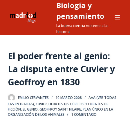
Biología y
S
a
pensamiento
l
La buena ciencia no teme a la
t
historia
a
r
a
El poder frente al genio:
l
La disputa entre Cuvier y
c
o
Geoffroy en 1830
n
t
e
EMILIO CERVANTES
10 MARZO 2008
AAA (VER TODAS
LAS ENTRADAS)
,
CUVIER
,
DEBATES HISTÓRICOS Y DEBATES DE
n
FICCIÓN
,
EL GENIO
,
GEOFFROY SAINT HILAIRE
,
PLAN ÚNICO EN LA
i
ORGANIZACIÓN DE LOS ANIMALES
1 COMENTARIO
d
o