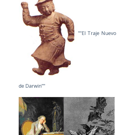
""El Traje Nuevo
de Darwin""