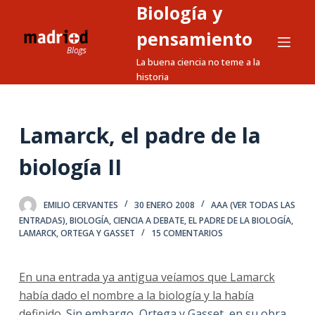
Biología y
S
a
pensamiento
l
La buena ciencia no teme a la
t
historia
a
r
a
Lamarck, el padre de la
l
biología II
c
o
n
EMILIO CERVANTES
30 ENERO 2008
AAA (VER TODAS LAS
t
ENTRADAS)
,
BIOLOGÍA
,
CIENCIA A DEBATE
,
EL PADRE DE LA BIOLOGÍA
,
LAMARCK
,
ORTEGA Y GASSET
15 COMENTARIOS
e
n
i
En una entrada ya antigua veíamos que Lamarck
d
había dado el nombre a la biología y la había
o
definido
. Sin embargo, Ortega y Gasset, en su obra