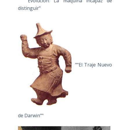
" Evolución: La máquina incapaz de
distinguir"
""El Traje Nuevo
de Darwin""