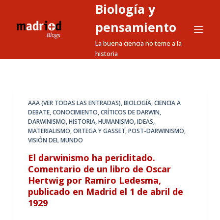
Biología y
S
a
pensamiento
l
La buena ciencia no teme a la
t
historia
a
r
a
l
AAA (VER TODAS LAS ENTRADAS)
,
BIOLOGÍA
,
CIENCIA A
DEBATE
,
CONOCIMIENTO
,
CRÍTICOS DE DARWIN
,
c
DARWINISMO
,
HISTORIA
,
HUMANISMO
,
IDEAS
,
o
MATERIALISMO
,
ORTEGA Y GASSET
,
POST-DARWINISMO
,
n
VISIÓN DEL MUNDO
t
El darwinismo ha periclitado.
e
Comentario de un libro de Oscar
n
Hertwig por Ramiro Ledesma,
i
publicado en Madrid el 1 de abril de
1929
d
o