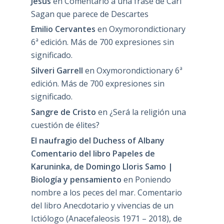
Jesús
en
Comentario a una frase de Carl
Sagan que parece de Descartes
Emilio Cervantes
en
Oxymorondictionary
6ª edición. Más de 700 expresiones sin
significado.
Silveri Garrell
en
Oxymorondictionary 6ª
edición. Más de 700 expresiones sin
significado.
Sangre de Cristo
en
¿Será la religión una
cuestión de élites?
El naufragio del Duchess of Albany
Comentario del libro Papeles de
Karuninka, de Domingo Lloris Samo |
Biología y pensamiento
en
Poniendo
nombre a los peces del mar. Comentario
del libro Anecdotario y vivencias de un
Ictiólogo (Anacefaleosis 1971 – 2018), de