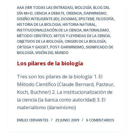
AAA (VER TODAS LAS ENTRADAS)
,
BIOLOGÍA
,
BLOG DEL
DÍA MI+D
,
CIENCIA A DEBATE
,
CREENCIA
,
DARWINISMO
,
DISEÑO INTELIGENTE (ID)
,
DOGMAS
,
EPISTEME
,
FILOSOFÍA
,
HISTORIA DE LA BIOLOGIA
,
HISTORIA NATURAL
,
INSTITUCIONALIZACIÓN DE LA CIENCIA
,
MATERIALISMO
,
MÉTODO CIENTÍFICO
,
MITOS Y LEYENDAS DE LA CIENCIA
,
OBJETIVOS DE LA BIOLOGÍA
,
ORIGEN DE LA BIOLOGÍA
,
ORTEGA Y GASSET
,
POST-DARWINISMO
,
SIGNIFICADO DE
BIOLOGÍA
,
VISIÓN DEL MUNDO
Los pilares de la biología
Tres son los pilares de la biología: 1. El
Método Científico (Claude Bernard, Pasteur,
Koch, Buchner) 2. La institucionalización de
la ciencia (la banca como autoridad) 3. El
materialismo (darwinismo)
EMILIO CERVANTES
29 JUNIO 2009
6 COMENTARIOS