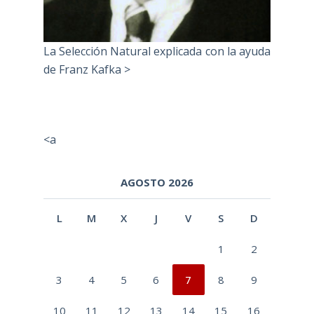
La Selección Natural explicada con la ayuda
de Franz Kafka >
<a
AGOSTO 2026
L
M
X
J
V
S
D
1
2
3
4
5
6
7
8
9
10
11
12
13
14
15
16