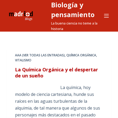
Biología y
S
a
pensamiento
l
La buena ciencia no teme a la
t
historia
a
r
a
l
AAA (VER TODAS LAS ENTRADAS)
,
QUÍMICA ORGÁNICA
,
VITALISMO
c
o
La Química Orgánica y el despertar
n
de un sueño
t
La química, hoy
e
modelo de ciencia cartesiana, hunde sus
n
raíces en las aguas turbulentas de la
i
alquimia, de tal manera que algunos de sus
d
personajes más destacados en el pasado
o