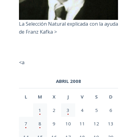
La Selección Natural explicada con la ayuda
de Franz Kafka >
<a
ABRIL 2008
L
M
X
J
V
S
D
1
2
3
4
5
6
7
8
9
10
11
12
13
14
15
16
17
18
19
20