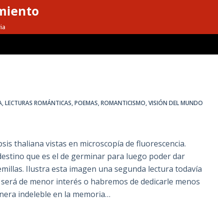
miento
ia
A
,
LECTURAS ROMÁNTICAS
,
POEMAS
,
ROMANTICISMO
,
VISIÓN DEL MUNDO
sis thaliana vistas en microscopía de fluorescencia.
 destino que es el de germinar para luego poder dar
emillas. Ilustra esta imagen una segunda lectura todavía
o será de menor interés o habremos de dedicarle menos
nera indeleble en la memoria…