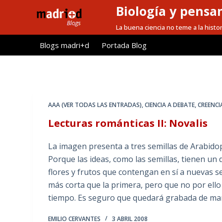
Biología y pensa
S
a
La buena ciencia no teme a la histor
l
Blogs madri+d
Portada Blog
t
a
r
a
l
AAA (VER TODAS LAS ENTRADAS)
,
CIENCIA A DEBATE
,
CREENCI
c
Lecturas románticas II: Novalis
o
n
La imagen presenta a tres semillas de Arabidop
t
Porque las ideas, como las semillas, tienen un
e
flores y frutos que contengan en sí a nuevas s
n
más corta que la primera, pero que no por ell
i
tiempo. Es seguro que quedará grabada de ma
d
o
EMILIO CERVANTES
3 ABRIL 2008