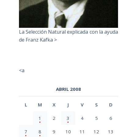
La Selección Natural explicada con la ayuda
de Franz Kafka >
<a
ABRIL 2008
L
M
X
J
V
S
D
1
2
3
4
5
6
7
8
9
10
11
12
13