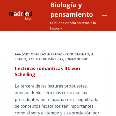
Biología y
S
a
pensamiento
l
La buena ciencia no teme a la
t
historia
a
r
a
l
AAA (VER TODAS LAS ENTRADAS)
,
CONOCIMIENTO
,
EL
TIEMPO
,
LECTURAS ROMÁNTICAS
,
ROMANTICISMO
c
o
Lecturas románticas III: von
n
Schelling
t
La tercera de las lecturas propuestas,
e
aunque doble, será más corta que las
n
precedentes. Se relaciona con el significado
i
de conceptos filosóficos tan importantes
d
como el ser y el tiempo y su apreciación por
o