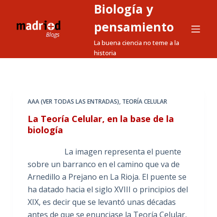
Biología y
S
a
pensamiento
l
La buena ciencia no teme a la
t
historia
a
r
a
l
AAA (VER TODAS LAS ENTRADAS)
,
TEORÍA CELULAR
c
La Teoría Celular, en la base de la
o
biología
n
t
La imagen representa el puente
e
sobre un barranco en el camino que va de
n
Arnedillo a Prejano en La Rioja. El puente se
i
ha datado hacia el siglo XVIII o principios del
d
XIX, es decir que se levantó unas décadas
o
antes de que se enunciase la Teoría Celular,