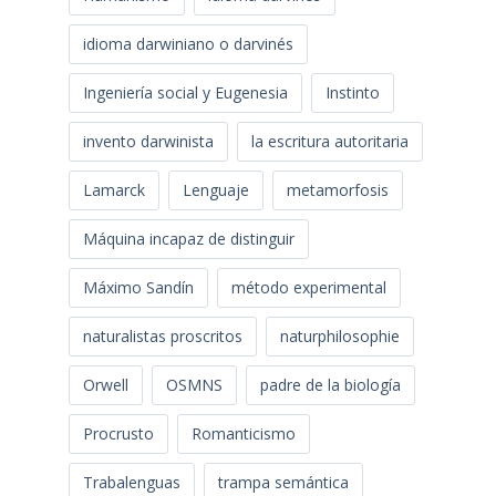
idioma darwiniano o darvinés
Ingeniería social y Eugenesia
Instinto
invento darwinista
la escritura autoritaria
Lamarck
Lenguaje
metamorfosis
Máquina incapaz de distinguir
Máximo Sandín
método experimental
naturalistas proscritos
naturphilosophie
Orwell
OSMNS
padre de la biología
Procrusto
Romanticismo
Trabalenguas
trampa semántica