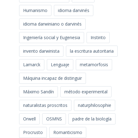
Humanismo
idioma darvinés
idioma darwiniano o darvinés
Ingeniería social y Eugenesia
Instinto
invento darwinista
la escritura autoritaria
Lamarck
Lenguaje
metamorfosis
Máquina incapaz de distinguir
Máximo Sandín
método experimental
naturalistas proscritos
naturphilosophie
Orwell
OSMNS
padre de la biología
Procrusto
Romanticismo