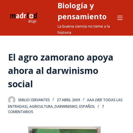
Biología y
S
a
pensamiento
l
La buena ciencia no teme a la
t
historia
a
r
a
El agro zamorano apoya
l
ahora al darwinismo
c
o
social
n
t
e
EMILIO CERVANTES
27 ABRIL 2009
AAA (VER TODAS LAS
ENTRADAS)
,
AGRICULTURA
,
DARWINISMO
,
ESPAÑOL
7
n
COMENTARIOS
i
d
o