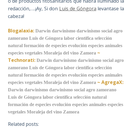
o de productos fitosanitarios que habrá iluminado la
redacción,…..¡Ay, Si don
Luis de Góngora
levantase la
cabeza!
Blogalaxia:
Darwin
darwinismo
darwinismo social
agro
zamorano
Luis de Góngora
labor científica
selección
natural
formación de especies
evolución
especies animales
~
especies vegetales
Moraleja del vino
Zamora
Technorati:
Darwin
darwinismo
darwinismo social
agro
zamorano
Luis de Góngora
labor científica
selección
natural
formación de especies
evolución
especies animales
~
AgregaX:
especies vegetales
Moraleja del vino
Zamora
Darwin
darwinismo
darwinismo social
agro zamorano
Luis de Góngora
labor científica
selección natural
formación de especies
evolución
especies animales
especies
vegetales
Moraleja del vino
Zamora
Related posts: