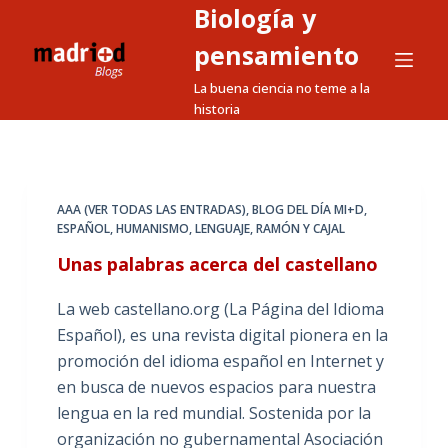
Biología y
S
a
pensamiento
l
La buena ciencia no teme a la
t
historia
a
r
a
l
AAA (VER TODAS LAS ENTRADAS)
,
BLOG DEL DÍA MI+D
,
ESPAÑOL
,
HUMANISMO
,
LENGUAJE
,
RAMÓN Y CAJAL
c
o
Unas palabras acerca del castellano
n
La web castellano.org (La Página del Idioma
t
Español), es una revista digital pionera en la
e
promoción del idioma español en Internet y
n
en busca de nuevos espacios para nuestra
i
lengua en la red mundial. Sostenida por la
d
organización no gubernamental Asociación
o