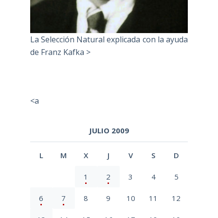
La Selección Natural explicada con la ayuda
de Franz Kafka >
<a
JULIO 2009
L
M
X
J
V
S
D
1
2
3
4
5
6
7
8
9
10
11
12